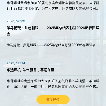
华远焊机受邀参加第29届北京埃森焊接与切割展览会，以深耕
行业33载的技术积淀，为广大客户、经销商以及其他焊接同仁
带来全新的产品展示，诚邀各界嘉宾莅临体验、交流共赢！
2026/02/03
策马扬鞭・共赴新程 ——2025年总结表彰暨2026新春团拜
会
策马扬鞭・共赴新程 ——2025年总结表彰暨2026新春团拜会
2025/12/24
华远焊机 |羊气飘香，喜迎冬至
华远焊机的食堂午餐为大家备好了热气腾腾的羊肉汤。羊肉鲜
香，汤汁浓郁，一碗下肚，暖意从同事们的舌尖蔓延至心底。
愿这份暖意，伴你度过长冬。祝大家冬至安康，温暖常伴！
查看详情