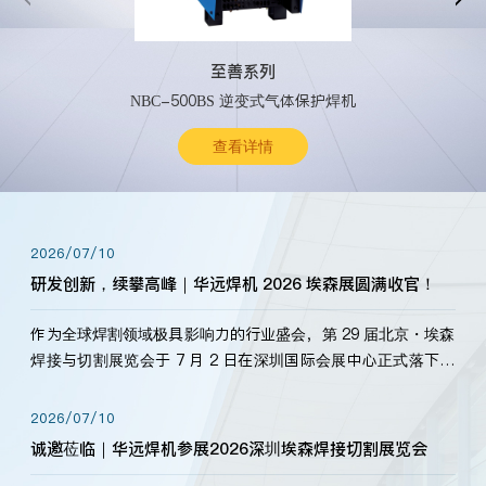
至善系列
NBC-500BS 逆变式气体保护焊机
查看详情
2026/07/10
研发创新，续攀高峰｜华远焊机 2026 埃森展圆满收官！
作为全球焊割领域极具影响力的行业盛会，第 29 届北京・埃森
焊接与切割展览会于 7 月 2 日在深圳国际会展中心正式落下帷
幕。深耕焊割领域33余年，华远焊机始终以“要做就做最好”为
标准，持之以恒研发新产品、新技术。新老客户、行业伙伴、
2026/07/10
海内外客户为目睹公司发布的新产…
诚邀莅临｜华远焊机参展2026深圳埃森焊接切割展览会