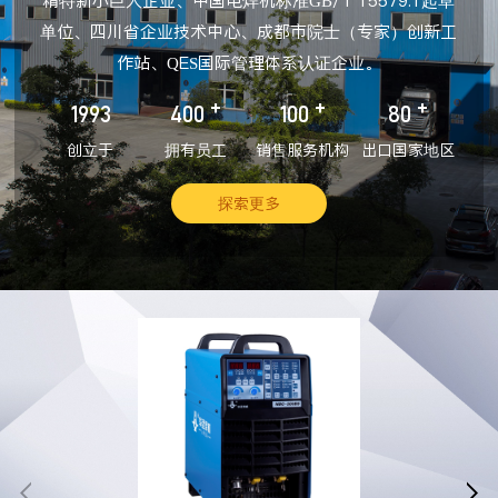
精特新小巨人企业、中国电焊机标准GB/T 15579.1起草
单位、四川省企业技术中心、成都市院士（专家）创新工
作站、QES国际管理体系认证企业。
+
+
+
1993
400
100
80
创立于
拥有员工
销售服务机构
出口国家地区
探索更多

