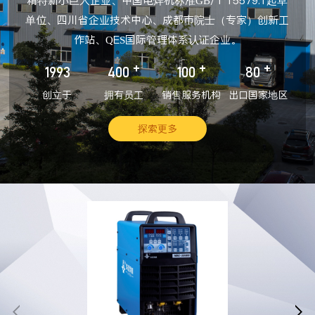
精特新小巨人企业、中国电焊机标准GB/T 15579.1起草
单位、四川省企业技术中心、成都市院士（专家）创新工
作站、QES国际管理体系认证企业。
+
+
+
1993
400
100
80
创立于
拥有员工
销售服务机构
出口国家地区
探索更多

