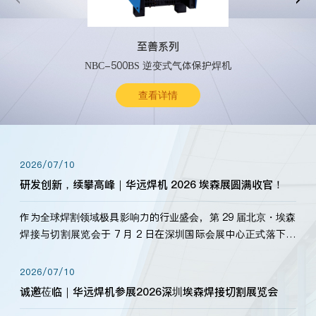
至善系列
NBC-500BS 逆变式气体保护焊机
查看详情
2026/07/10
研发创新，续攀高峰｜华远焊机 2026 埃森展圆满收官！
作为全球焊割领域极具影响力的行业盛会，第 29 届北京・埃森
焊接与切割展览会于 7 月 2 日在深圳国际会展中心正式落下帷
幕。深耕焊割领域33余年，华远焊机始终以“要做就做最好”为
标准，持之以恒研发新产品、新技术。新老客户、行业伙伴、
2026/07/10
海内外客户为目睹公司发布的新产…
诚邀莅临｜华远焊机参展2026深圳埃森焊接切割展览会