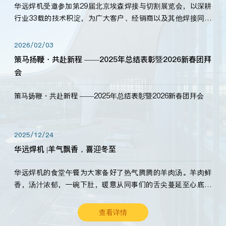
华远焊机受邀参加第29届北京埃森焊接与切割展览会，以深耕
行业33载的技术积淀，为广大客户、经销商以及其他焊接同仁
带来全新的产品展示，诚邀各界嘉宾莅临体验、交流共赢！
2026/02/03
策马扬鞭・共赴新程 ——2025年总结表彰暨2026新春团拜
会
策马扬鞭・共赴新程 ——2025年总结表彰暨2026新春团拜会
2025/12/24
华远焊机 |羊气飘香，喜迎冬至
华远焊机的食堂午餐为大家备好了热气腾腾的羊肉汤。羊肉鲜
香，汤汁浓郁，一碗下肚，暖意从同事们的舌尖蔓延至心底。
愿这份暖意，伴你度过长冬。祝大家冬至安康，温暖常伴！
查看详情