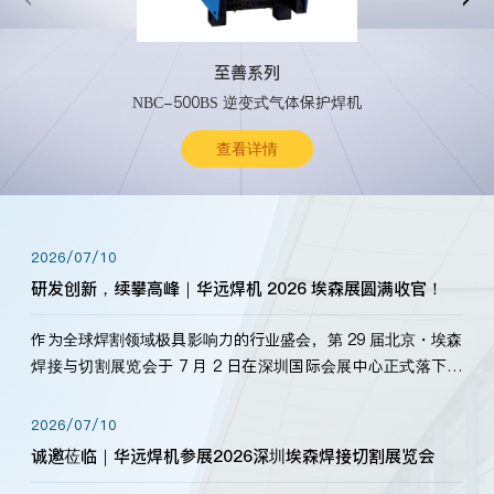
至善系列
NBC-500BS 逆变式气体保护焊机
查看详情
2026/07/10
研发创新，续攀高峰｜华远焊机 2026 埃森展圆满收官！
作为全球焊割领域极具影响力的行业盛会，第 29 届北京・埃森
焊接与切割展览会于 7 月 2 日在深圳国际会展中心正式落下帷
幕。深耕焊割领域33余年，华远焊机始终以“要做就做最好”为
标准，持之以恒研发新产品、新技术。新老客户、行业伙伴、
2026/07/10
海内外客户为目睹公司发布的新产…
诚邀莅临｜华远焊机参展2026深圳埃森焊接切割展览会