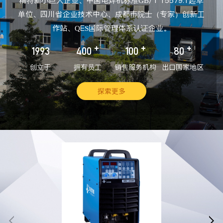
精特新小巨人企业、中国电焊机标准GB/T 15579.1起草
单位、四川省企业技术中心、成都市院士（专家）创新工
作站、QES国际管理体系认证企业。
+
+
+
1993
400
100
80
创立于
拥有员工
销售服务机构
出口国家地区
探索更多

