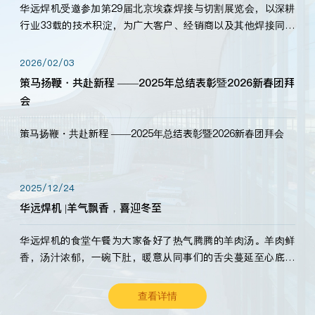
华远焊机受邀参加第29届北京埃森焊接与切割展览会，以深耕
行业33载的技术积淀，为广大客户、经销商以及其他焊接同仁
带来全新的产品展示，诚邀各界嘉宾莅临体验、交流共赢！
2026/02/03
策马扬鞭・共赴新程 ——2025年总结表彰暨2026新春团拜
会
策马扬鞭・共赴新程 ——2025年总结表彰暨2026新春团拜会
2025/12/24
华远焊机 |羊气飘香，喜迎冬至
华远焊机的食堂午餐为大家备好了热气腾腾的羊肉汤。羊肉鲜
香，汤汁浓郁，一碗下肚，暖意从同事们的舌尖蔓延至心底。
愿这份暖意，伴你度过长冬。祝大家冬至安康，温暖常伴！
查看详情