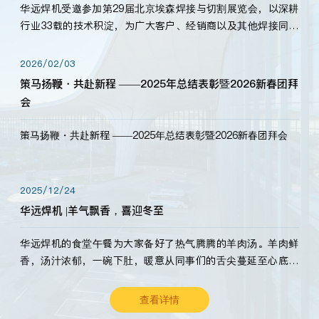
华远焊机受邀参加第29届北京埃森焊接与切割展览会，以深耕
行业33载的技术积淀，为广大客户、经销商以及其他焊接同仁
带来全新的产品展示，诚邀各界嘉宾莅临体验、交流共赢！
2026/02/03
策马扬鞭・共赴新程 ——2025年总结表彰暨2026新春团拜
会
策马扬鞭・共赴新程 ——2025年总结表彰暨2026新春团拜会
2025/12/24
华远焊机 |羊气飘香，喜迎冬至
华远焊机的食堂午餐为大家备好了热气腾腾的羊肉汤。羊肉鲜
香，汤汁浓郁，一碗下肚，暖意从同事们的舌尖蔓延至心底。
愿这份暖意，伴你度过长冬。祝大家冬至安康，温暖常伴！
查看详情