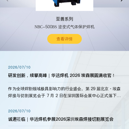
至善系列
NBC-500BS 逆变式气体保护焊机
查看详情
2026/07/10
研发创新，续攀高峰｜华远焊机 2026 埃森展圆满收官！
作为全球焊割领域极具影响力的行业盛会，第 29 届北京・埃森
焊接与切割展览会于 7 月 2 日在深圳国际会展中心正式落下帷
幕。深耕焊割领域33余年，华远焊机始终以“要做就做最好”为
标准，持之以恒研发新产品、新技术。新老客户、行业伙伴、
2026/07/10
海内外客户为目睹公司发布的新产…
诚邀莅临｜华远焊机参展2026深圳埃森焊接切割展览会