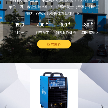
精特新小巨人企业、中国电焊机标准GB/T 15579.1起草
单位、四川省企业技术中心、成都市院士（专家）创新工
作站、QES国际管理体系认证企业。
+
+
+
1993
400
100
80
创立于
拥有员工
销售服务机构
出口国家地区
探索更多

