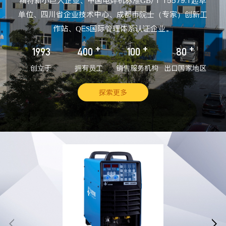
精特新小巨人企业、中国电焊机标准GB/T 15579.1起草
单位、四川省企业技术中心、成都市院士（专家）创新工
作站、QES国际管理体系认证企业。
+
+
+
1993
400
100
80
创立于
拥有员工
销售服务机构
出口国家地区
探索更多

