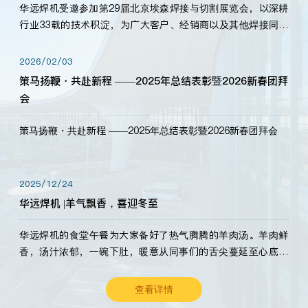
华远焊机受邀参加第29届北京埃森焊接与切割展览会，以深耕
行业33载的技术积淀，为广大客户、经销商以及其他焊接同仁
带来全新的产品展示，诚邀各界嘉宾莅临体验、交流共赢！
2026/02/03
策马扬鞭・共赴新程 ——2025年总结表彰暨2026新春团拜
会
策马扬鞭・共赴新程 ——2025年总结表彰暨2026新春团拜会
2025/12/24
华远焊机 |羊气飘香，喜迎冬至
华远焊机的食堂午餐为大家备好了热气腾腾的羊肉汤。羊肉鲜
香，汤汁浓郁，一碗下肚，暖意从同事们的舌尖蔓延至心底。
愿这份暖意，伴你度过长冬。祝大家冬至安康，温暖常伴！
查看详情