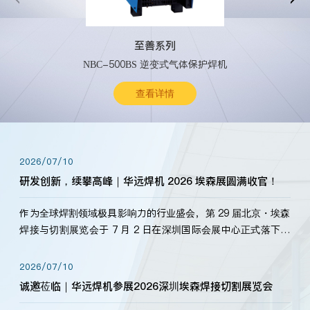
至善系列
NBC-500BS 逆变式气体保护焊机
查看详情
2026/07/10
研发创新，续攀高峰｜华远焊机 2026 埃森展圆满收官！
作为全球焊割领域极具影响力的行业盛会，第 29 届北京・埃森
焊接与切割展览会于 7 月 2 日在深圳国际会展中心正式落下帷
幕。深耕焊割领域33余年，华远焊机始终以“要做就做最好”为
标准，持之以恒研发新产品、新技术。新老客户、行业伙伴、
2026/07/10
海内外客户为目睹公司发布的新产…
诚邀莅临｜华远焊机参展2026深圳埃森焊接切割展览会