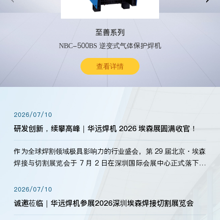
至善系列
NBC-500BS 逆变式气体保护焊机
查看详情
2026/07/10
研发创新，续攀高峰｜华远焊机 2026 埃森展圆满收官！
作为全球焊割领域极具影响力的行业盛会，第 29 届北京・埃森
焊接与切割展览会于 7 月 2 日在深圳国际会展中心正式落下帷
幕。深耕焊割领域33余年，华远焊机始终以“要做就做最好”为
标准，持之以恒研发新产品、新技术。新老客户、行业伙伴、
2026/07/10
海内外客户为目睹公司发布的新产…
诚邀莅临｜华远焊机参展2026深圳埃森焊接切割展览会