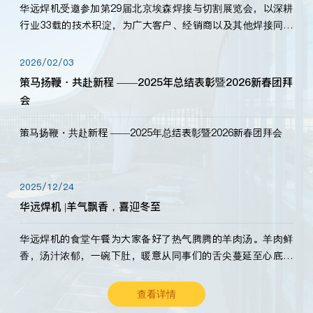
华远焊机受邀参加第29届北京埃森焊接与切割展览会，以深耕
行业33载的技术积淀，为广大客户、经销商以及其他焊接同仁
带来全新的产品展示，诚邀各界嘉宾莅临体验、交流共赢！
2026/02/03
策马扬鞭・共赴新程 ——2025年总结表彰暨2026新春团拜
会
策马扬鞭・共赴新程 ——2025年总结表彰暨2026新春团拜会
2025/12/24
华远焊机 |羊气飘香，喜迎冬至
华远焊机的食堂午餐为大家备好了热气腾腾的羊肉汤。羊肉鲜
香，汤汁浓郁，一碗下肚，暖意从同事们的舌尖蔓延至心底。
愿这份暖意，伴你度过长冬。祝大家冬至安康，温暖常伴！
查看详情