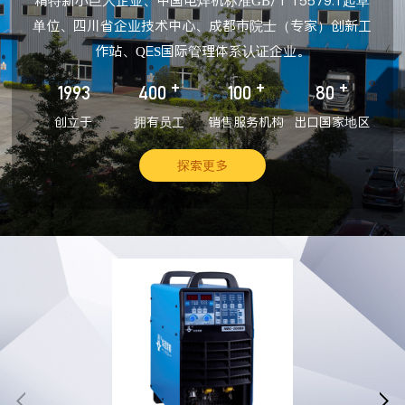
精特新小巨人企业、中国电焊机标准GB/T 15579.1起草
单位、四川省企业技术中心、成都市院士（专家）创新工
作站、QES国际管理体系认证企业。
+
+
+
1993
400
100
80
创立于
拥有员工
销售服务机构
出口国家地区
探索更多

