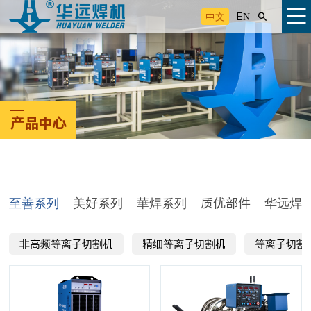
中文
EN

产品中心
至善系列
美好系列
華焊系列
质优部件
华远焊
非高频等离子切割机
精细等离子切割机
等离子切割