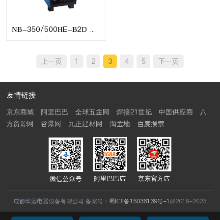
NB-350/500HE-B2D 逆变式气体保护焊机
上一页
1
2
3
4
5
下一页
友情链接
京东商城
阿里巴巴
全球五金网
焊接21世纪
中国供应商
八
方资源网
谷瀑网
九正建材网
淘金地
百度搜索
阿里巴巴店
京东官方店
微信公众号
成都华远电器设备有限公司 备案号：
蜀ICP备15036139号-1
@2019-2023