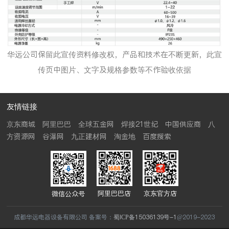
华远公司保留此宣传资料修改权，产品和技术在不断更新，此宣
传页中图片、文字及规格参数等不作验收依据
友情链接
京东商城
阿里巴巴
全球五金网
焊接21世纪
中国供应商
八
方资源网
谷瀑网
九正建材网
淘金地
百度搜索
阿里巴巴店
京东官方店
微信公众号
成都华远电器设备有限公司 备案号：
蜀ICP备15036139号-1
@2019-2023