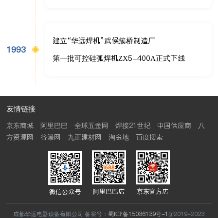
建立“华远焊机”武侯簇桥制造厂
1993
第一批可控硅弧焊机ZX5-400A正式下线
友情链接
京东商城
阿里巴巴
全球五金网
焊接21世纪
中国供应商
八
方资源网
谷瀑网
九正建材网
淘金地
百度搜索
阿里巴巴店
京东官方店
微信公众号
成都华远电器设备有限公司 备案号：
蜀ICP备15036139号-1
@2019-2023