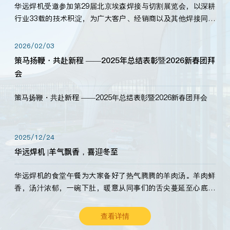
华远焊机受邀参加第29届北京埃森焊接与切割展览会，以深耕
行业33载的技术积淀，为广大客户、经销商以及其他焊接同仁
带来全新的产品展示，诚邀各界嘉宾莅临体验、交流共赢！
2026/02/03
策马扬鞭・共赴新程 ——2025年总结表彰暨2026新春团拜
会
策马扬鞭・共赴新程 ——2025年总结表彰暨2026新春团拜会
2025/12/24
华远焊机 |羊气飘香，喜迎冬至
华远焊机的食堂午餐为大家备好了热气腾腾的羊肉汤。羊肉鲜
香，汤汁浓郁，一碗下肚，暖意从同事们的舌尖蔓延至心底。
愿这份暖意，伴你度过长冬。祝大家冬至安康，温暖常伴！
查看详情