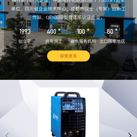
精特新小巨人企业、中国电焊机标准GB/T 15579.1起草
单位、四川省企业技术中心、成都市院士（专家）创新工
作站、QES国际管理体系认证企业。
+
+
+
1993
400
100
80
创立于
拥有员工
销售服务机构
出口国家地区
探索更多

