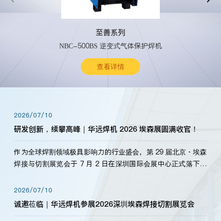
至善系列
NBC-500BS 逆变式气体保护焊机
查看详情
2026/07/10
研发创新，续攀高峰｜华远焊机 2026 埃森展圆满收官！
作为全球焊割领域极具影响力的行业盛会，第 29 届北京・埃森
焊接与切割展览会于 7 月 2 日在深圳国际会展中心正式落下帷
幕。深耕焊割领域33余年，华远焊机始终以“要做就做最好”为
标准，持之以恒研发新产品、新技术。新老客户、行业伙伴、
2026/07/10
海内外客户为目睹公司发布的新产…
诚邀莅临｜华远焊机参展2026深圳埃森焊接切割展览会