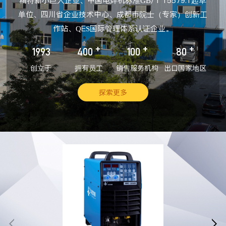
精特新小巨人企业、中国电焊机标准GB/T 15579.1起草
单位、四川省企业技术中心、成都市院士（专家）创新工
作站、QES国际管理体系认证企业。
+
+
+
1993
400
100
80
创立于
拥有员工
销售服务机构
出口国家地区
探索更多

