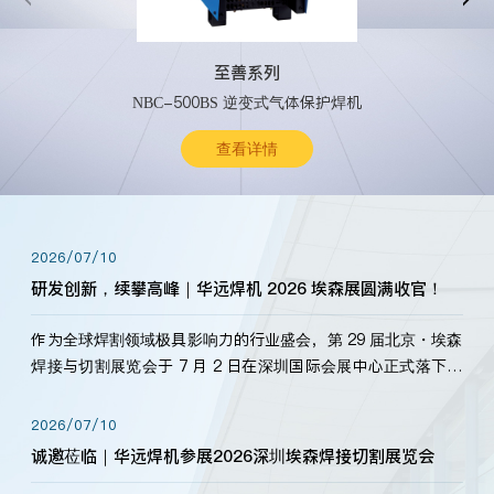
至善系列
NBC-500BS 逆变式气体保护焊机
查看详情
2026/07/10
研发创新，续攀高峰｜华远焊机 2026 埃森展圆满收官！
作为全球焊割领域极具影响力的行业盛会，第 29 届北京・埃森
焊接与切割展览会于 7 月 2 日在深圳国际会展中心正式落下帷
幕。深耕焊割领域33余年，华远焊机始终以“要做就做最好”为
标准，持之以恒研发新产品、新技术。新老客户、行业伙伴、
2026/07/10
海内外客户为目睹公司发布的新产…
诚邀莅临｜华远焊机参展2026深圳埃森焊接切割展览会