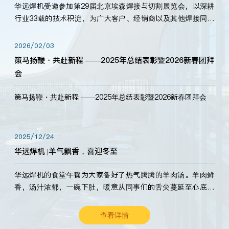
华远焊机受邀参加第29届北京埃森焊接与切割展览会，以深耕
行业33载的技术积淀，为广大客户、经销商以及其他焊接同仁
带来全新的产品展示，诚邀各界嘉宾莅临体验、交流共赢！
2026/02/03
策马扬鞭・共赴新程 ——2025年总结表彰暨2026新春团拜
会
策马扬鞭・共赴新程 ——2025年总结表彰暨2026新春团拜会
2025/12/24
华远焊机 |羊气飘香，喜迎冬至
华远焊机的食堂午餐为大家备好了热气腾腾的羊肉汤。羊肉鲜
香，汤汁浓郁，一碗下肚，暖意从同事们的舌尖蔓延至心底。
愿这份暖意，伴你度过长冬。祝大家冬至安康，温暖常伴！
查看详情