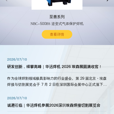
至善系列
NBC-500BS 逆变式气体保护焊机
查看详情
2026/07/10
研发创新，续攀高峰｜华远焊机 2026 埃森展圆满收官！
作为全球焊割领域极具影响力的行业盛会，第 29 届北京・埃森
焊接与切割展览会于 7 月 2 日在深圳国际会展中心正式落下帷
幕。深耕焊割领域33余年，华远焊机始终以“要做就做最好”为
标准，持之以恒研发新产品、新技术。新老客户、行业伙伴、
2026/07/10
海内外客户为目睹公司发布的新产…
诚邀莅临｜华远焊机参展2026深圳埃森焊接切割展览会