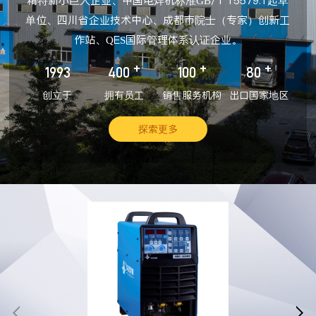
精特新小巨人企业、中国电焊机标准GB/T 15579.1起草
单位、四川省企业技术中心、成都市院士（专家）创新工
作站、QES国际管理体系认证企业。
+
+
+
1993
400
100
80
创立于
拥有员工
销售服务机构
出口国家地区
探索更多

