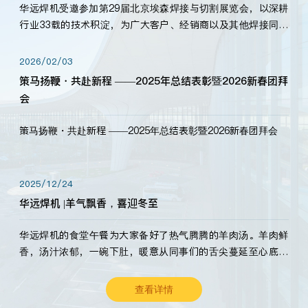
华远焊机受邀参加第29届北京埃森焊接与切割展览会，以深耕
行业33载的技术积淀，为广大客户、经销商以及其他焊接同仁
带来全新的产品展示，诚邀各界嘉宾莅临体验、交流共赢！
2026/02/03
策马扬鞭・共赴新程 ——2025年总结表彰暨2026新春团拜
会
策马扬鞭・共赴新程 ——2025年总结表彰暨2026新春团拜会
2025/12/24
华远焊机 |羊气飘香，喜迎冬至
华远焊机的食堂午餐为大家备好了热气腾腾的羊肉汤。羊肉鲜
香，汤汁浓郁，一碗下肚，暖意从同事们的舌尖蔓延至心底。
愿这份暖意，伴你度过长冬。祝大家冬至安康，温暖常伴！
查看详情