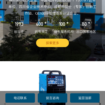
精特新小巨人企业、中国电焊机标准GB/T 15579.1起草
单位、四川省企业技术中心、成都市院士（专家）创新工
作站、QES国际管理体系认证企业。
+
+
+
1993
400
100
80
创立于
拥有员工
销售服务机构
出口国家地区
探索更多
电话联系
留言咨询
返回顶部

