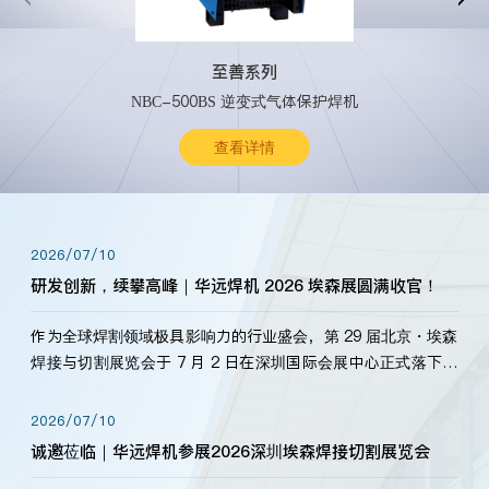
至善系列
NBC-500BS 逆变式气体保护焊机
查看详情
2026/07/10
研发创新，续攀高峰｜华远焊机 2026 埃森展圆满收官！
作为全球焊割领域极具影响力的行业盛会，第 29 届北京・埃森
焊接与切割展览会于 7 月 2 日在深圳国际会展中心正式落下帷
幕。深耕焊割领域33余年，华远焊机始终以“要做就做最好”为
标准，持之以恒研发新产品、新技术。新老客户、行业伙伴、
2026/07/10
海内外客户为目睹公司发布的新产…
诚邀莅临｜华远焊机参展2026深圳埃森焊接切割展览会