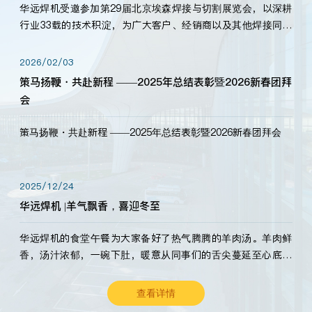
华远焊机受邀参加第29届北京埃森焊接与切割展览会，以深耕
行业33载的技术积淀，为广大客户、经销商以及其他焊接同仁
带来全新的产品展示，诚邀各界嘉宾莅临体验、交流共赢！
2026/02/03
策马扬鞭・共赴新程 ——2025年总结表彰暨2026新春团拜
会
策马扬鞭・共赴新程 ——2025年总结表彰暨2026新春团拜会
2025/12/24
华远焊机 |羊气飘香，喜迎冬至
华远焊机的食堂午餐为大家备好了热气腾腾的羊肉汤。羊肉鲜
香，汤汁浓郁，一碗下肚，暖意从同事们的舌尖蔓延至心底。
愿这份暖意，伴你度过长冬。祝大家冬至安康，温暖常伴！
查看详情