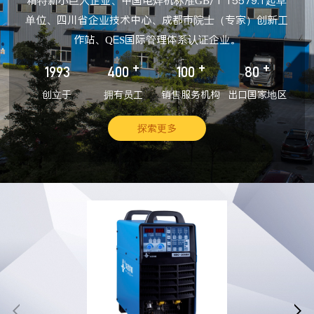
精特新小巨人企业、中国电焊机标准GB/T 15579.1起草
单位、四川省企业技术中心、成都市院士（专家）创新工
作站、QES国际管理体系认证企业。
+
+
+
1993
400
100
80
创立于
拥有员工
销售服务机构
出口国家地区
探索更多

