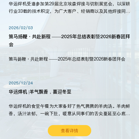
华远焊机受邀参加第29届北京埃森焊接与切割展览会，以深耕
行业33载的技术积淀，为广大客户、经销商以及其他焊接同仁
带来全新的产品展示，诚邀各界嘉宾莅临体验、交流共赢！
2026/02/03
策马扬鞭・共赴新程 ——2025年总结表彰暨2026新春团拜
会
策马扬鞭・共赴新程 ——2025年总结表彰暨2026新春团拜会
2025/12/24
华远焊机 |羊气飘香，喜迎冬至
华远焊机的食堂午餐为大家备好了热气腾腾的羊肉汤。羊肉鲜
香，汤汁浓郁，一碗下肚，暖意从同事们的舌尖蔓延至心底。
愿这份暖意，伴你度过长冬。祝大家冬至安康，温暖常伴！
查看详情