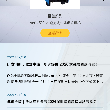
至善系列
NBC-500BS 逆变式气体保护焊机
查看详情
2026/07/10
研发创新，续攀高峰｜华远焊机 2026 埃森展圆满收官！
作为全球焊割领域极具影响力的行业盛会，第 29 届北京・埃森
焊接与切割展览会于 7 月 2 日在深圳国际会展中心正式落下帷
幕。深耕焊割领域33余年，华远焊机始终以“要做就做最好”为
标准，持之以恒研发新产品、新技术。新老客户、行业伙伴、
2026/07/10
海内外客户为目睹公司发布的新产…
诚邀莅临｜华远焊机参展2026深圳埃森焊接切割展览会