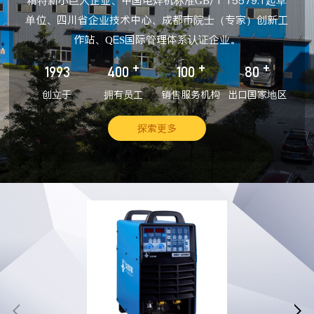
精特新小巨人企业、中国电焊机标准GB/T 15579.1起草
单位、四川省企业技术中心、成都市院士（专家）创新工
作站、QES国际管理体系认证企业。
+
+
+
1993
400
100
80
创立于
拥有员工
销售服务机构
出口国家地区
探索更多

