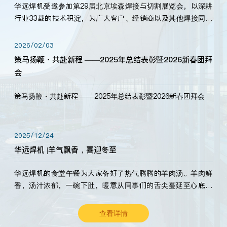
华远焊机受邀参加第29届北京埃森焊接与切割展览会，以深耕
行业33载的技术积淀，为广大客户、经销商以及其他焊接同仁
带来全新的产品展示，诚邀各界嘉宾莅临体验、交流共赢！
2026/02/03
策马扬鞭・共赴新程 ——2025年总结表彰暨2026新春团拜
会
策马扬鞭・共赴新程 ——2025年总结表彰暨2026新春团拜会
2025/12/24
华远焊机 |羊气飘香，喜迎冬至
华远焊机的食堂午餐为大家备好了热气腾腾的羊肉汤。羊肉鲜
香，汤汁浓郁，一碗下肚，暖意从同事们的舌尖蔓延至心底。
愿这份暖意，伴你度过长冬。祝大家冬至安康，温暖常伴！
查看详情