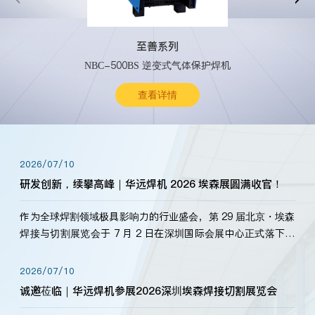
至善系列
NBC-500BS 逆变式气体保护焊机
查看详情
2026/07/10
研发创新，续攀高峰｜华远焊机 2026 埃森展圆满收官！
作为全球焊割领域极具影响力的行业盛会，第 29 届北京・埃森
焊接与切割展览会于 7 月 2 日在深圳国际会展中心正式落下帷
幕。深耕焊割领域33余年，华远焊机始终以“要做就做最好”为
标准，持之以恒研发新产品、新技术。新老客户、行业伙伴、
2026/07/10
海内外客户为目睹公司发布的新产…
诚邀莅临｜华远焊机参展2026深圳埃森焊接切割展览会