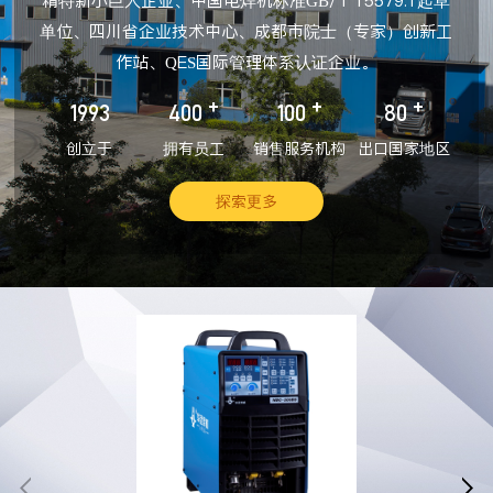
精特新小巨人企业、中国电焊机标准GB/T 15579.1起草
单位、四川省企业技术中心、成都市院士（专家）创新工
作站、QES国际管理体系认证企业。
+
+
+
1993
400
100
80
创立于
拥有员工
销售服务机构
出口国家地区
探索更多

