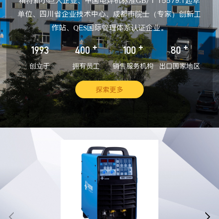
精特新小巨人企业、中国电焊机标准GB/T 15579.1起草
单位、四川省企业技术中心、成都市院士（专家）创新工
作站、QES国际管理体系认证企业。
+
+
+
1993
400
100
80
创立于
拥有员工
销售服务机构
出口国家地区
探索更多

