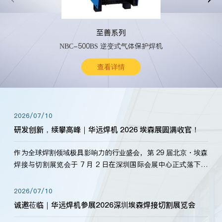
至善系列
NBC-500BS 逆变式气体保护焊机
查看详情
2026/07/10
研发创新，续攀高峰｜华远焊机 2026 埃森展圆满收官！
作为全球焊割领域极具影响力的行业盛会，第 29 届北京・埃森
焊接与切割展览会于 7 月 2 日在深圳国际会展中心正式落下帷
幕。深耕焊割领域33余年，华远焊机始终以“要做就做最好”为
标准，持之以恒研发新产品、新技术。新老客户、行业伙伴、
2026/07/10
海内外客户为目睹公司发布的新产…
诚邀莅临｜华远焊机参展2026深圳埃森焊接切割展览会