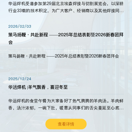
华远焊机受邀参加第29届北京埃森焊接与切割展览会，以深耕
行业33载的技术积淀，为广大客户、经销商以及其他焊接同仁
带来全新的产品展示，诚邀各界嘉宾莅临体验、交流共赢！
2026/02/03
策马扬鞭・共赴新程 ——2025年总结表彰暨2026新春团拜
会
策马扬鞭・共赴新程 ——2025年总结表彰暨2026新春团拜会
2025/12/24
华远焊机 |羊气飘香，喜迎冬至
华远焊机的食堂午餐为大家备好了热气腾腾的羊肉汤。羊肉鲜
香，汤汁浓郁，一碗下肚，暖意从同事们的舌尖蔓延至心底。
愿这份暖意，伴你度过长冬。祝大家冬至安康，温暖常伴！
查看详情