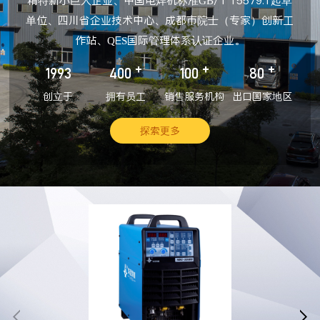
精特新小巨人企业、中国电焊机标准GB/T 15579.1起草
单位、四川省企业技术中心、成都市院士（专家）创新工
作站、QES国际管理体系认证企业。
+
+
+
1993
400
100
80
创立于
拥有员工
销售服务机构
出口国家地区
探索更多

