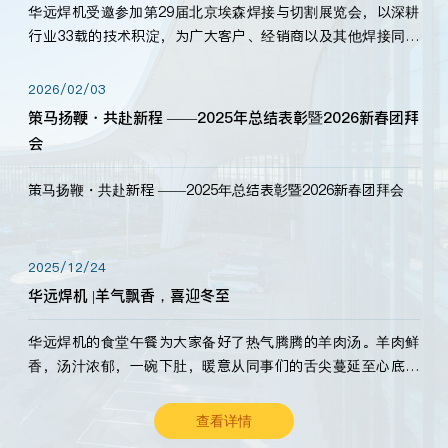
华远焊机受邀参加第29届北京埃森焊接与切割展览会，以深耕
行业33载的技术积淀，为广大客户、经销商以及其他焊接同仁
带来全新的产品展示，诚邀各界嘉宾莅临体验、交流共赢！
2026/02/03
策马扬鞭・共赴新程 ——2025年总结表彰暨2026新春团拜
会
策马扬鞭・共赴新程 ——2025年总结表彰暨2026新春团拜会
2025/12/24
华远焊机 |羊气飘香，喜迎冬至
华远焊机的食堂午餐为大家备好了热气腾腾的羊肉汤。羊肉鲜
香，汤汁浓郁，一碗下肚，暖意从同事们的舌尖蔓延至心底。
愿这份暖意，伴你度过长冬。祝大家冬至安康，温暖常伴！
查看详情