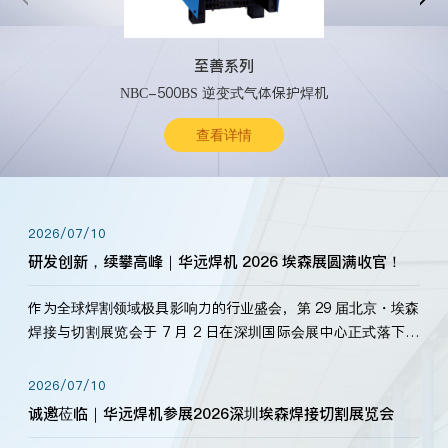
至善系列
NBC-500BS 逆变式气体保护焊机
查看详情
2026/07/10
研发创新，续攀高峰｜华远焊机 2026 埃森展圆满收官！
作为全球焊割领域极具影响力的行业盛会，第 29 届北京・埃森
焊接与切割展览会于 7 月 2 日在深圳国际会展中心正式落下帷
幕。深耕焊割领域33余年，华远焊机始终以“要做就做最好”为
标准，持之以恒研发新产品、新技术。新老客户、行业伙伴、
2026/07/10
海内外客户为目睹公司发布的新产…
诚邀莅临｜华远焊机参展2026深圳埃森焊接切割展览会