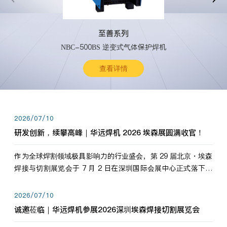
至善系列
NBC-500BS 逆变式气体保护焊机
查看详情
2026/07/10
研发创新，续攀高峰｜华远焊机 2026 埃森展圆满收官！
作为全球焊割领域极具影响力的行业盛会，第 29 届北京・埃森
焊接与切割展览会于 7 月 2 日在深圳国际会展中心正式落下帷
幕。深耕焊割领域33余年，华远焊机始终以“要做就做最好”为
标准，持之以恒研发新产品、新技术。新老客户、行业伙伴、
2026/07/10
海内外客户为目睹公司发布的新产…
诚邀莅临｜华远焊机参展2026深圳埃森焊接切割展览会