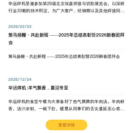
华远焊机受邀参加第29届北京埃森焊接与切割展览会，以深耕
行业33载的技术积淀，为广大客户、经销商以及其他焊接同仁
带来全新的产品展示，诚邀各界嘉宾莅临体验、交流共赢！
2026/02/03
策马扬鞭・共赴新程 ——2025年总结表彰暨2026新春团拜
会
策马扬鞭・共赴新程 ——2025年总结表彰暨2026新春团拜会
2025/12/24
华远焊机 |羊气飘香，喜迎冬至
华远焊机的食堂午餐为大家备好了热气腾腾的羊肉汤。羊肉鲜
香，汤汁浓郁，一碗下肚，暖意从同事们的舌尖蔓延至心底。
愿这份暖意，伴你度过长冬。祝大家冬至安康，温暖常伴！
查看详情