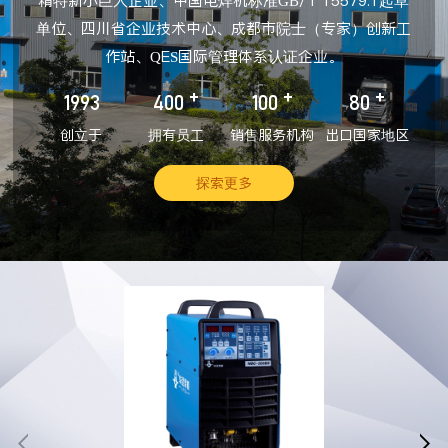
精特新小巨人企业、中国电焊机标准GB/T 15579.1起草
单位、四川省企业技术中心、成都市院士（专家）创新工
作站、QES国际管理体系认证企业。
+
+
+
1993
400
100
80
创立于
拥有员工
销售服务机构
出口国家地区
探索更多

