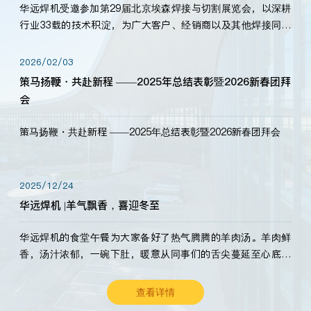
华远焊机受邀参加第29届北京埃森焊接与切割展览会，以深耕
行业33载的技术积淀，为广大客户、经销商以及其他焊接同仁
带来全新的产品展示，诚邀各界嘉宾莅临体验、交流共赢！
2026/02/03
策马扬鞭・共赴新程 ——2025年总结表彰暨2026新春团拜
会
策马扬鞭・共赴新程 ——2025年总结表彰暨2026新春团拜会
2025/12/24
华远焊机 |羊气飘香，喜迎冬至
华远焊机的食堂午餐为大家备好了热气腾腾的羊肉汤。羊肉鲜
香，汤汁浓郁，一碗下肚，暖意从同事们的舌尖蔓延至心底。
愿这份暖意，伴你度过长冬。祝大家冬至安康，温暖常伴！
查看详情