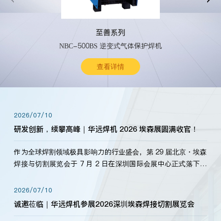
至善系列
NBC-500BS 逆变式气体保护焊机
查看详情
2026/07/10
研发创新，续攀高峰｜华远焊机 2026 埃森展圆满收官！
作为全球焊割领域极具影响力的行业盛会，第 29 届北京・埃森
焊接与切割展览会于 7 月 2 日在深圳国际会展中心正式落下帷
幕。深耕焊割领域33余年，华远焊机始终以“要做就做最好”为
标准，持之以恒研发新产品、新技术。新老客户、行业伙伴、
2026/07/10
海内外客户为目睹公司发布的新产…
诚邀莅临｜华远焊机参展2026深圳埃森焊接切割展览会