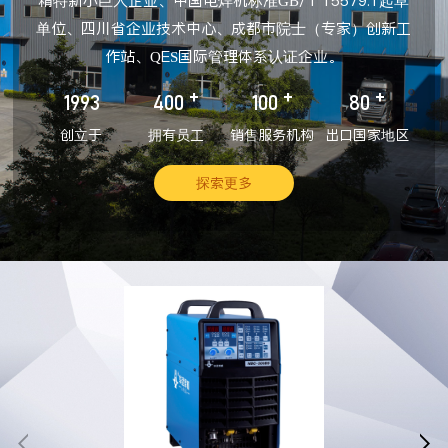
精特新小巨人企业、中国电焊机标准GB/T 15579.1起草
单位、四川省企业技术中心、成都市院士（专家）创新工
作站、QES国际管理体系认证企业。
+
+
+
1993
400
100
80
创立于
拥有员工
销售服务机构
出口国家地区
探索更多

