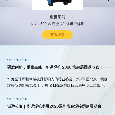
至善系列
NBC-500BS 逆变式气体保护焊机
查看详情
2026/07/10
研发创新，续攀高峰｜华远焊机 2026 埃森展圆满收官！
作为全球焊割领域极具影响力的行业盛会，第 29 届北京・埃森
焊接与切割展览会于 7 月 2 日在深圳国际会展中心正式落下帷
幕。深耕焊割领域33余年，华远焊机始终以“要做就做最好”为
标准，持之以恒研发新产品、新技术。新老客户、行业伙伴、
2026/07/10
海内外客户为目睹公司发布的新产…
诚邀莅临｜华远焊机参展2026深圳埃森焊接切割展览会