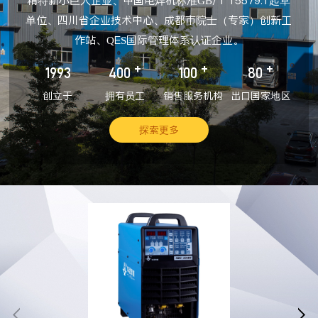
精特新小巨人企业、中国电焊机标准GB/T 15579.1起草
单位、四川省企业技术中心、成都市院士（专家）创新工
作站、QES国际管理体系认证企业。
+
+
+
1993
400
100
80
创立于
拥有员工
销售服务机构
出口国家地区
探索更多

