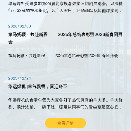
华远焊机受邀参加第29届北京埃森焊接与切割展览会，以深耕
行业33载的技术积淀，为广大客户、经销商以及其他焊接同仁
带来全新的产品展示，诚邀各界嘉宾莅临体验、交流共赢！
2026/02/03
策马扬鞭・共赴新程 ——2025年总结表彰暨2026新春团拜
会
策马扬鞭・共赴新程 ——2025年总结表彰暨2026新春团拜会
2025/12/24
华远焊机 |羊气飘香，喜迎冬至
华远焊机的食堂午餐为大家备好了热气腾腾的羊肉汤。羊肉鲜
香，汤汁浓郁，一碗下肚，暖意从同事们的舌尖蔓延至心底。
愿这份暖意，伴你度过长冬。祝大家冬至安康，温暖常伴！
查看详情