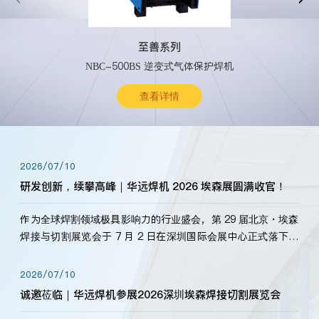
至善系列
NBC-500BS 逆变式气体保护焊机
查看详情
2026/07/10
研发创新，续攀高峰｜华远焊机 2026 埃森展圆满收官！
作为全球焊割领域极具影响力的行业盛会，第 29 届北京・埃森
焊接与切割展览会于 7 月 2 日在深圳国际会展中心正式落下帷
幕。深耕焊割领域33余年，华远焊机始终以“要做就做最好”为
标准，持之以恒研发新产品、新技术。新老客户、行业伙伴、
2026/07/10
海内外客户为目睹公司发布的新产…
诚邀莅临｜华远焊机参展2026深圳埃森焊接切割展览会