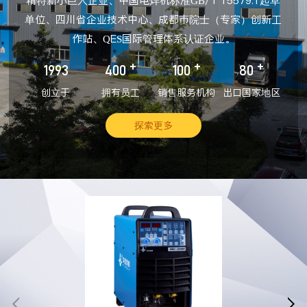
精特新小巨人企业、中国电焊机标准GB/T 15579.1起草
单位、四川省企业技术中心、成都市院士（专家）创新工
作站、QES国际管理体系认证企业。
+
+
+
1993
400
100
80
创立于
拥有员工
销售服务机构
出口国家地区
探索更多

