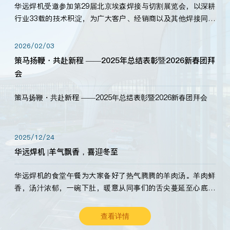
华远焊机受邀参加第29届北京埃森焊接与切割展览会，以深耕
行业33载的技术积淀，为广大客户、经销商以及其他焊接同仁
带来全新的产品展示，诚邀各界嘉宾莅临体验、交流共赢！
2026/02/03
策马扬鞭・共赴新程 ——2025年总结表彰暨2026新春团拜
会
策马扬鞭・共赴新程 ——2025年总结表彰暨2026新春团拜会
2025/12/24
华远焊机 |羊气飘香，喜迎冬至
华远焊机的食堂午餐为大家备好了热气腾腾的羊肉汤。羊肉鲜
香，汤汁浓郁，一碗下肚，暖意从同事们的舌尖蔓延至心底。
愿这份暖意，伴你度过长冬。祝大家冬至安康，温暖常伴！
查看详情