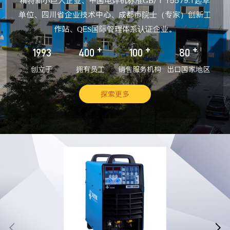
精特新小巨人企业、中国电焊机标准GB/T 15579.1起草
单位、四川省企业技术中心、成都市院士（专家）创新工
作站、QES国际管理体系认证企业。
+
+
+
1993
400
100
80
创立于
拥有员工
销售服务机构
出口国家地区
探索更多

