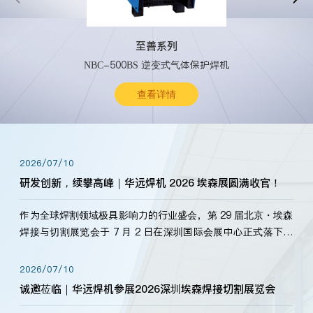
至善系列
NBC-500BS 逆变式气体保护焊机
查看详情
2026/07/10
研发创新，续攀高峰｜华远焊机 2026 埃森展圆满收官！
作为全球焊割领域极具影响力的行业盛会，第 29 届北京・埃森
焊接与切割展览会于 7 月 2 日在深圳国际会展中心正式落下帷
幕。深耕焊割领域33余年，华远焊机始终以“要做就做最好”为
标准，持之以恒研发新产品、新技术。新老客户、行业伙伴、
2026/07/10
海内外客户为目睹公司发布的新产…
诚邀莅临｜华远焊机参展2026深圳埃森焊接切割展览会