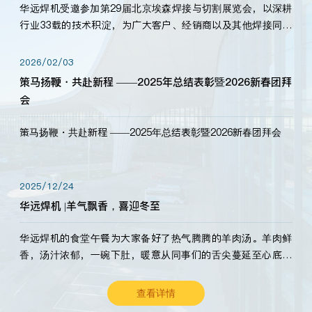
华远焊机受邀参加第29届北京埃森焊接与切割展览会，以深耕
行业33载的技术积淀，为广大客户、经销商以及其他焊接同仁
带来全新的产品展示，诚邀各界嘉宾莅临体验、交流共赢！
2026/02/03
策马扬鞭・共赴新程 ——2025年总结表彰暨2026新春团拜
会
策马扬鞭・共赴新程 ——2025年总结表彰暨2026新春团拜会
2025/12/24
华远焊机 |羊气飘香，喜迎冬至
华远焊机的食堂午餐为大家备好了热气腾腾的羊肉汤。羊肉鲜
香，汤汁浓郁，一碗下肚，暖意从同事们的舌尖蔓延至心底。
愿这份暖意，伴你度过长冬。祝大家冬至安康，温暖常伴！
查看详情