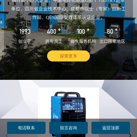
精特新小巨人企业、中国电焊机标准GB/T 15579.1起草
单位、四川省企业技术中心、成都市院士（专家）创新工
作站、QES国际管理体系认证企业。
+
+
+
1993
400
100
80
创立于
拥有员工
销售服务机构
出口国家地区
探索更多
电话联系
留言咨询
返回顶部

