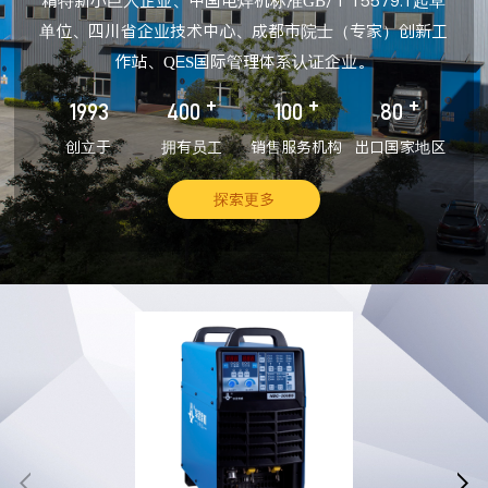
精特新小巨人企业、中国电焊机标准GB/T 15579.1起草
单位、四川省企业技术中心、成都市院士（专家）创新工
作站、QES国际管理体系认证企业。
+
+
+
1993
400
100
80
创立于
拥有员工
销售服务机构
出口国家地区
探索更多

