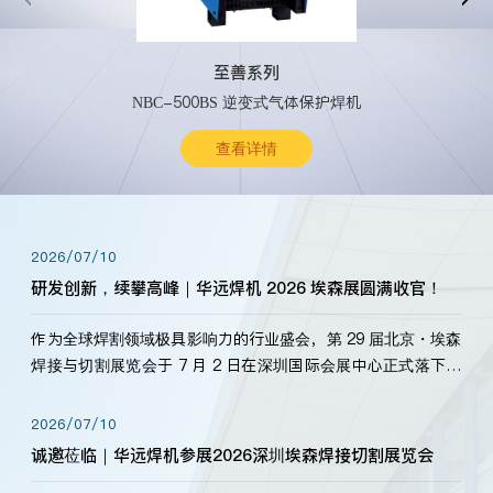
至善系列
NBC-500BS 逆变式气体保护焊机
查看详情
2026/07/10
研发创新，续攀高峰｜华远焊机 2026 埃森展圆满收官！
作为全球焊割领域极具影响力的行业盛会，第 29 届北京・埃森
焊接与切割展览会于 7 月 2 日在深圳国际会展中心正式落下帷
幕。深耕焊割领域33余年，华远焊机始终以“要做就做最好”为
标准，持之以恒研发新产品、新技术。新老客户、行业伙伴、
2026/07/10
海内外客户为目睹公司发布的新产…
诚邀莅临｜华远焊机参展2026深圳埃森焊接切割展览会