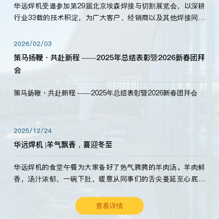
华远焊机受邀参加第29届北京埃森焊接与切割展览会，以深耕
行业33载的技术积淀，为广大客户、经销商以及其他焊接同仁
带来全新的产品展示，诚邀各界嘉宾莅临体验、交流共赢！
2026/02/03
策马扬鞭・共赴新程 ——2025年总结表彰暨2026新春团拜
会
策马扬鞭・共赴新程 ——2025年总结表彰暨2026新春团拜会
2025/12/24
华远焊机 |羊气飘香，喜迎冬至
华远焊机的食堂午餐为大家备好了热气腾腾的羊肉汤。羊肉鲜
香，汤汁浓郁，一碗下肚，暖意从同事们的舌尖蔓延至心底。
愿这份暖意，伴你度过长冬。祝大家冬至安康，温暖常伴！
查看详情