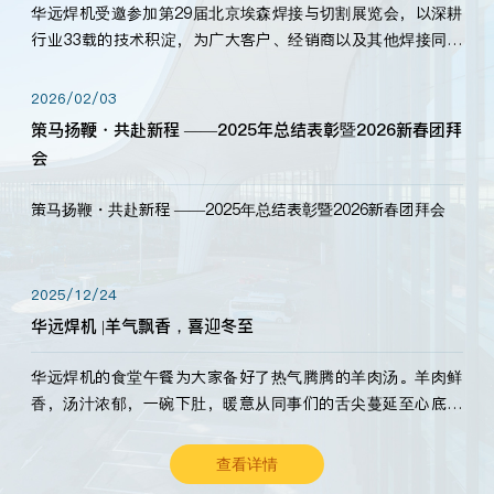
华远焊机受邀参加第29届北京埃森焊接与切割展览会，以深耕
行业33载的技术积淀，为广大客户、经销商以及其他焊接同仁
带来全新的产品展示，诚邀各界嘉宾莅临体验、交流共赢！
2026/02/03
策马扬鞭・共赴新程 ——2025年总结表彰暨2026新春团拜
会
策马扬鞭・共赴新程 ——2025年总结表彰暨2026新春团拜会
2025/12/24
华远焊机 |羊气飘香，喜迎冬至
华远焊机的食堂午餐为大家备好了热气腾腾的羊肉汤。羊肉鲜
香，汤汁浓郁，一碗下肚，暖意从同事们的舌尖蔓延至心底。
愿这份暖意，伴你度过长冬。祝大家冬至安康，温暖常伴！
查看详情