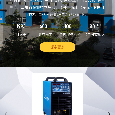
精特新小巨人企业、中国电焊机标准GB/T 15579.1起草
单位、四川省企业技术中心、成都市院士（专家）创新工
作站、QES国际管理体系认证企业。
+
+
+
1993
400
100
80
创立于
拥有员工
销售服务机构
出口国家地区
探索更多

