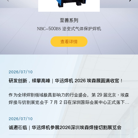
至善系列
NBC-500BS 逆变式气体保护焊机
查看详情
2026/07/10
研发创新，续攀高峰｜华远焊机 2026 埃森展圆满收官！
作为全球焊割领域极具影响力的行业盛会，第 29 届北京・埃森
焊接与切割展览会于 7 月 2 日在深圳国际会展中心正式落下帷
幕。深耕焊割领域33余年，华远焊机始终以“要做就做最好”为
标准，持之以恒研发新产品、新技术。新老客户、行业伙伴、
2026/07/10
海内外客户为目睹公司发布的新产…
诚邀莅临｜华远焊机参展2026深圳埃森焊接切割展览会