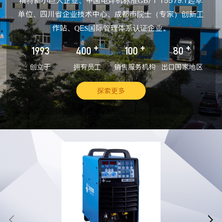
精特新小巨人企业、中国电焊机标准GB/T 15579.1起草
单位、四川省企业技术中心、成都市院士（专家）创新工
作站、QES国际管理体系认证企业。
+
+
+
1993
400
100
80
创立于
拥有员工
销售服务机构
出口国家地区
探索更多

