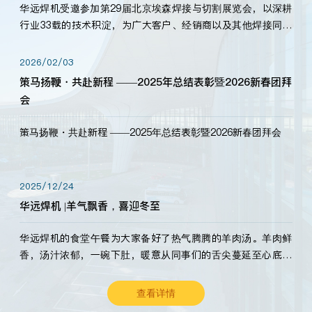
华远焊机受邀参加第29届北京埃森焊接与切割展览会，以深耕
行业33载的技术积淀，为广大客户、经销商以及其他焊接同仁
带来全新的产品展示，诚邀各界嘉宾莅临体验、交流共赢！
2026/02/03
策马扬鞭・共赴新程 ——2025年总结表彰暨2026新春团拜
会
策马扬鞭・共赴新程 ——2025年总结表彰暨2026新春团拜会
2025/12/24
华远焊机 |羊气飘香，喜迎冬至
华远焊机的食堂午餐为大家备好了热气腾腾的羊肉汤。羊肉鲜
香，汤汁浓郁，一碗下肚，暖意从同事们的舌尖蔓延至心底。
愿这份暖意，伴你度过长冬。祝大家冬至安康，温暖常伴！
查看详情