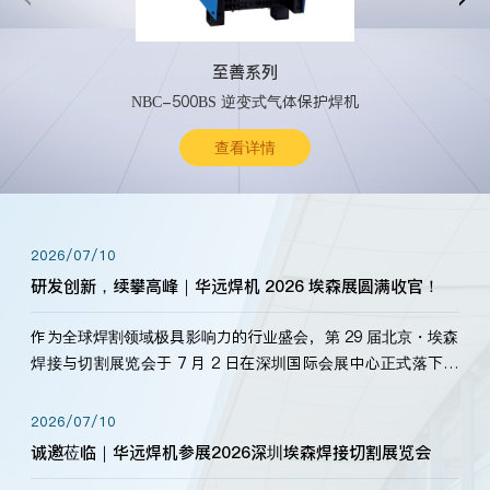
至善系列
NBC-500BS 逆变式气体保护焊机
查看详情
2026/07/10
研发创新，续攀高峰｜华远焊机 2026 埃森展圆满收官！
作为全球焊割领域极具影响力的行业盛会，第 29 届北京・埃森
焊接与切割展览会于 7 月 2 日在深圳国际会展中心正式落下帷
幕。深耕焊割领域33余年，华远焊机始终以“要做就做最好”为
标准，持之以恒研发新产品、新技术。新老客户、行业伙伴、
2026/07/10
海内外客户为目睹公司发布的新产…
诚邀莅临｜华远焊机参展2026深圳埃森焊接切割展览会