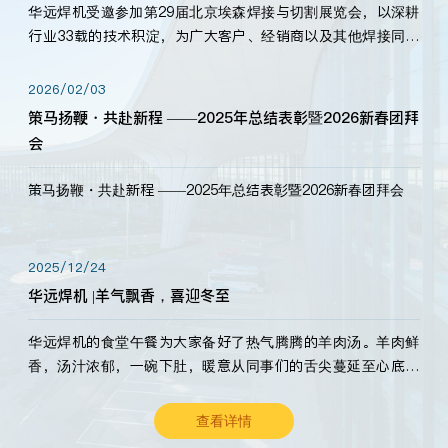
华远焊机受邀参加第29届北京埃森焊接与切割展览会，以深耕
行业33载的技术积淀，为广大客户、经销商以及其他焊接同仁
带来全新的产品展示，诚邀各界嘉宾莅临体验、交流共赢！
2026/02/03
策马扬鞭・共赴新程 ——2025年总结表彰暨2026新春团拜
会
策马扬鞭・共赴新程 ——2025年总结表彰暨2026新春团拜会
2025/12/24
华远焊机 |羊气飘香，喜迎冬至
华远焊机的食堂午餐为大家备好了热气腾腾的羊肉汤。羊肉鲜
香，汤汁浓郁，一碗下肚，暖意从同事们的舌尖蔓延至心底。
愿这份暖意，伴你度过长冬。祝大家冬至安康，温暖常伴！
查看详情