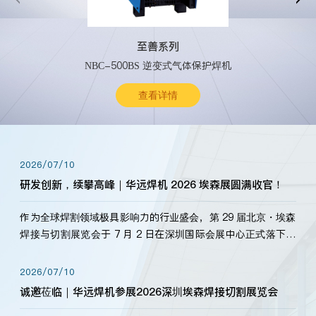
至善系列
NBC-500BS 逆变式气体保护焊机
查看详情
2026/07/10
研发创新，续攀高峰｜华远焊机 2026 埃森展圆满收官！
作为全球焊割领域极具影响力的行业盛会，第 29 届北京・埃森
焊接与切割展览会于 7 月 2 日在深圳国际会展中心正式落下帷
幕。深耕焊割领域33余年，华远焊机始终以“要做就做最好”为
标准，持之以恒研发新产品、新技术。新老客户、行业伙伴、
2026/07/10
海内外客户为目睹公司发布的新产…
诚邀莅临｜华远焊机参展2026深圳埃森焊接切割展览会