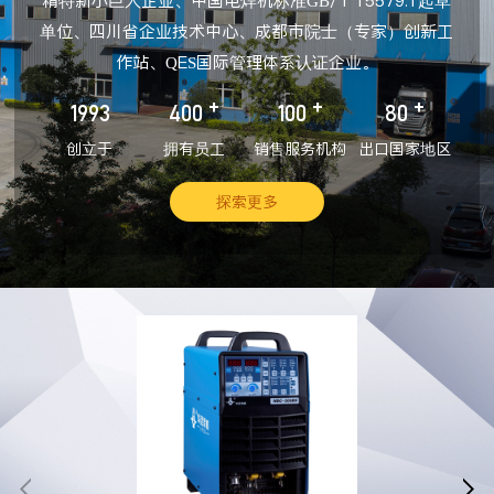
精特新小巨人企业、中国电焊机标准GB/T 15579.1起草
单位、四川省企业技术中心、成都市院士（专家）创新工
作站、QES国际管理体系认证企业。
+
+
+
1993
400
100
80
创立于
拥有员工
销售服务机构
出口国家地区
探索更多

