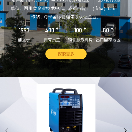
精特新小巨人企业、中国电焊机标准GB/T 15579.1起草
单位、四川省企业技术中心、成都市院士（专家）创新工
作站、QES国际管理体系认证企业。
+
+
+
1993
400
100
80
创立于
拥有员工
销售服务机构
出口国家地区
探索更多

