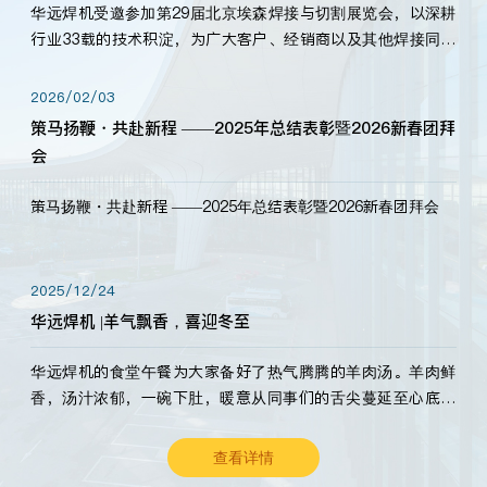
华远焊机受邀参加第29届北京埃森焊接与切割展览会，以深耕
行业33载的技术积淀，为广大客户、经销商以及其他焊接同仁
带来全新的产品展示，诚邀各界嘉宾莅临体验、交流共赢！
2026/02/03
策马扬鞭・共赴新程 ——2025年总结表彰暨2026新春团拜
会
策马扬鞭・共赴新程 ——2025年总结表彰暨2026新春团拜会
2025/12/24
华远焊机 |羊气飘香，喜迎冬至
华远焊机的食堂午餐为大家备好了热气腾腾的羊肉汤。羊肉鲜
香，汤汁浓郁，一碗下肚，暖意从同事们的舌尖蔓延至心底。
愿这份暖意，伴你度过长冬。祝大家冬至安康，温暖常伴！
查看详情