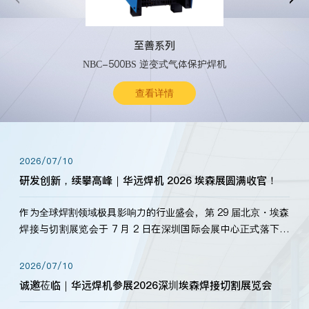
至善系列
NBC-500BS 逆变式气体保护焊机
查看详情
2026/07/10
研发创新，续攀高峰｜华远焊机 2026 埃森展圆满收官！
作为全球焊割领域极具影响力的行业盛会，第 29 届北京・埃森
焊接与切割展览会于 7 月 2 日在深圳国际会展中心正式落下帷
幕。深耕焊割领域33余年，华远焊机始终以“要做就做最好”为
标准，持之以恒研发新产品、新技术。新老客户、行业伙伴、
2026/07/10
海内外客户为目睹公司发布的新产…
诚邀莅临｜华远焊机参展2026深圳埃森焊接切割展览会