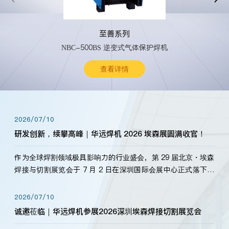
至善系列
NBC-500BS 逆变式气体保护焊机
查看详情
2026/07/10
研发创新，续攀高峰｜华远焊机 2026 埃森展圆满收官！
作为全球焊割领域极具影响力的行业盛会，第 29 届北京・埃森
焊接与切割展览会于 7 月 2 日在深圳国际会展中心正式落下帷
幕。深耕焊割领域33余年，华远焊机始终以“要做就做最好”为
标准，持之以恒研发新产品、新技术。新老客户、行业伙伴、
2026/07/10
海内外客户为目睹公司发布的新产…
诚邀莅临｜华远焊机参展2026深圳埃森焊接切割展览会