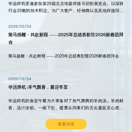
华远焊机受邀参加第29届北京埃森焊接与切割展览会，以深耕
行业33载的技术积淀，为广大客户、经销商以及其他焊接同仁
带来全新的产品展示，诚邀各界嘉宾莅临体验、交流共赢！
2026/02/03
策马扬鞭・共赴新程 ——2025年总结表彰暨2026新春团拜
会
策马扬鞭・共赴新程 ——2025年总结表彰暨2026新春团拜会
2025/12/24
华远焊机 |羊气飘香，喜迎冬至
华远焊机的食堂午餐为大家备好了热气腾腾的羊肉汤。羊肉鲜
香，汤汁浓郁，一碗下肚，暖意从同事们的舌尖蔓延至心底。
愿这份暖意，伴你度过长冬。祝大家冬至安康，温暖常伴！
查看详情