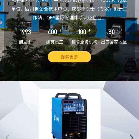
精特新小巨人企业、中国电焊机标准GB/T 15579.1起草
单位、四川省企业技术中心、成都市院士（专家）创新工
作站、QES国际管理体系认证企业。
+
+
+
1993
400
100
80
创立于
拥有员工
销售服务机构
出口国家地区
探索更多

