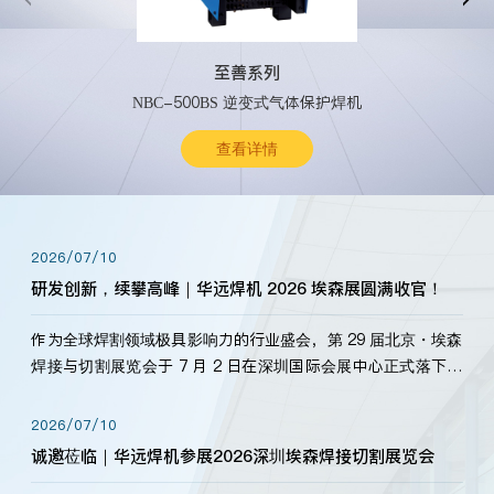
至善系列
NBC-500BS 逆变式气体保护焊机
查看详情
2026/07/10
研发创新，续攀高峰｜华远焊机 2026 埃森展圆满收官！
作为全球焊割领域极具影响力的行业盛会，第 29 届北京・埃森
焊接与切割展览会于 7 月 2 日在深圳国际会展中心正式落下帷
幕。深耕焊割领域33余年，华远焊机始终以“要做就做最好”为
标准，持之以恒研发新产品、新技术。新老客户、行业伙伴、
2026/07/10
海内外客户为目睹公司发布的新产…
诚邀莅临｜华远焊机参展2026深圳埃森焊接切割展览会