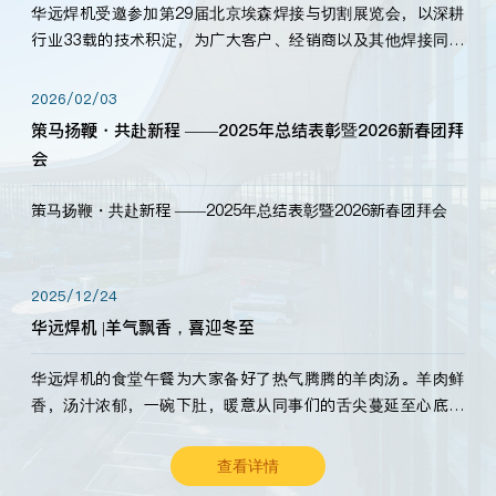
华远焊机受邀参加第29届北京埃森焊接与切割展览会，以深耕
行业33载的技术积淀，为广大客户、经销商以及其他焊接同仁
带来全新的产品展示，诚邀各界嘉宾莅临体验、交流共赢！
2026/02/03
策马扬鞭・共赴新程 ——2025年总结表彰暨2026新春团拜
会
策马扬鞭・共赴新程 ——2025年总结表彰暨2026新春团拜会
2025/12/24
华远焊机 |羊气飘香，喜迎冬至
华远焊机的食堂午餐为大家备好了热气腾腾的羊肉汤。羊肉鲜
香，汤汁浓郁，一碗下肚，暖意从同事们的舌尖蔓延至心底。
愿这份暖意，伴你度过长冬。祝大家冬至安康，温暖常伴！
查看详情