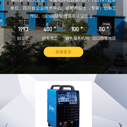
精特新小巨人企业、中国电焊机标准GB/T 15579.1起草
单位、四川省企业技术中心、成都市院士（专家）创新工
作站、QES国际管理体系认证企业。
+
+
+
1993
400
100
80
创立于
拥有员工
销售服务机构
出口国家地区
探索更多

