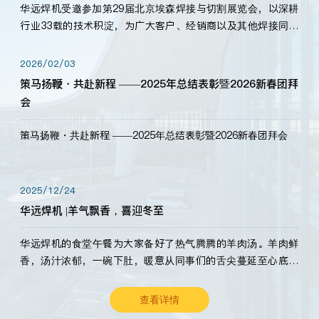
华远焊机受邀参加第29届北京埃森焊接与切割展览会，以深耕
行业33载的技术积淀，为广大客户、经销商以及其他焊接同仁
带来全新的产品展示，诚邀各界嘉宾莅临体验、交流共赢！
2026/02/03
策马扬鞭・共赴新程 ——2025年总结表彰暨2026新春团拜
会
策马扬鞭・共赴新程 ——2025年总结表彰暨2026新春团拜会
2025/12/24
华远焊机 |羊气飘香，喜迎冬至
华远焊机的食堂午餐为大家备好了热气腾腾的羊肉汤。羊肉鲜
香，汤汁浓郁，一碗下肚，暖意从同事们的舌尖蔓延至心底。
愿这份暖意，伴你度过长冬。祝大家冬至安康，温暖常伴！
查看详情