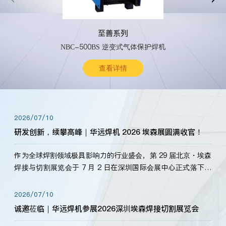
至善系列
NBC-500BS 逆变式气体保护焊机
查看详情
2026/07/10
研发创新，续攀高峰｜华远焊机 2026 埃森展圆满收官！
作为全球焊割领域极具影响力的行业盛会，第 29 届北京・埃森
焊接与切割展览会于 7 月 2 日在深圳国际会展中心正式落下帷
幕。深耕焊割领域33余年，华远焊机始终以“要做就做最好”为
标准，持之以恒研发新产品、新技术。新老客户、行业伙伴、
2026/07/10
海内外客户为目睹公司发布的新产…
诚邀莅临｜华远焊机参展2026深圳埃森焊接切割展览会