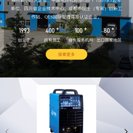
精特新小巨人企业、中国电焊机标准GB/T 15579.1起草
单位、四川省企业技术中心、成都市院士（专家）创新工
作站、QES国际管理体系认证企业。
+
+
+
1993
400
100
80
创立于
拥有员工
销售服务机构
出口国家地区
探索更多

