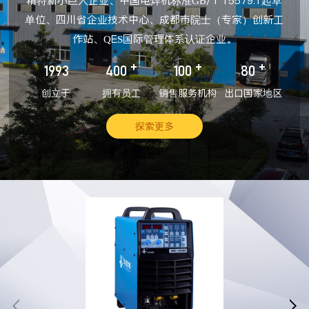
精特新小巨人企业、中国电焊机标准GB/T 15579.1起草
单位、四川省企业技术中心、成都市院士（专家）创新工
作站、QES国际管理体系认证企业。
+
+
+
1993
400
100
80
创立于
拥有员工
销售服务机构
出口国家地区
探索更多

