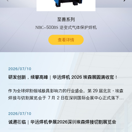
至善系列
NBC-500BS 逆变式气体保护焊机
查看详情
2026/07/10
研发创新，续攀高峰｜华远焊机 2026 埃森展圆满收官！
作为全球焊割领域极具影响力的行业盛会，第 29 届北京・埃森
焊接与切割展览会于 7 月 2 日在深圳国际会展中心正式落下帷
幕。深耕焊割领域33余年，华远焊机始终以“要做就做最好”为
标准，持之以恒研发新产品、新技术。新老客户、行业伙伴、
2026/07/10
海内外客户为目睹公司发布的新产…
诚邀莅临｜华远焊机参展2026深圳埃森焊接切割展览会