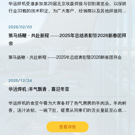
华远焊机受邀参加第29届北京埃森焊接与切割展览会，以深耕
行业33载的技术积淀，为广大客户、经销商以及其他焊接同仁
带来全新的产品展示，诚邀各界嘉宾莅临体验、交流共赢！
2026/02/03
策马扬鞭・共赴新程 ——2025年总结表彰暨2026新春团拜
会
策马扬鞭・共赴新程 ——2025年总结表彰暨2026新春团拜会
2025/12/24
华远焊机 |羊气飘香，喜迎冬至
华远焊机的食堂午餐为大家备好了热气腾腾的羊肉汤。羊肉鲜
香，汤汁浓郁，一碗下肚，暖意从同事们的舌尖蔓延至心底。
愿这份暖意，伴你度过长冬。祝大家冬至安康，温暖常伴！
查看详情