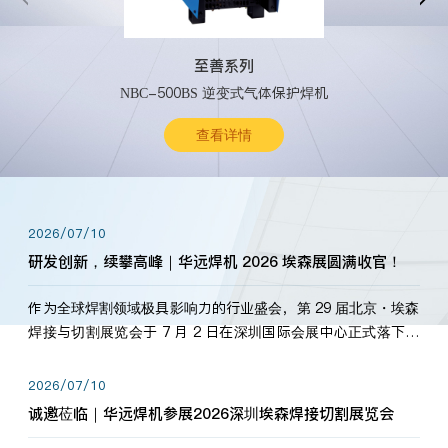
至善系列
NBC-500BS 逆变式气体保护焊机
查看详情
2026/07/10
研发创新，续攀高峰｜华远焊机 2026 埃森展圆满收官！
作为全球焊割领域极具影响力的行业盛会，第 29 届北京・埃森
焊接与切割展览会于 7 月 2 日在深圳国际会展中心正式落下帷
幕。深耕焊割领域33余年，华远焊机始终以“要做就做最好”为
标准，持之以恒研发新产品、新技术。新老客户、行业伙伴、
2026/07/10
海内外客户为目睹公司发布的新产…
诚邀莅临｜华远焊机参展2026深圳埃森焊接切割展览会