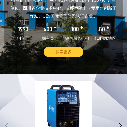
精特新小巨人企业、中国电焊机标准GB/T 15579.1起草
单位、四川省企业技术中心、成都市院士（专家）创新工
作站、QES国际管理体系认证企业。
+
+
+
1993
400
100
80
创立于
拥有员工
销售服务机构
出口国家地区
探索更多

