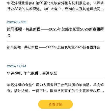
华远焊机受邀参加第29届北京埃森焊接与切割展览会，以深耕
行业33载的技术积淀，为广大客户、经销商以及其他焊接同仁
带来全新的产品展示，诚邀各界嘉宾莅临体验、交流共赢！
2026/02/03
策马扬鞭・共赴新程 ——2025年总结表彰暨2026新春团拜
会
策马扬鞭・共赴新程 ——2025年总结表彰暨2026新春团拜会
2025/12/24
华远焊机 |羊气飘香，喜迎冬至
华远焊机的食堂午餐为大家备好了热气腾腾的羊肉汤。羊肉鲜
香，汤汁浓郁，一碗下肚，暖意从同事们的舌尖蔓延至心底。
愿这份暖意，伴你度过长冬。祝大家冬至安康，温暖常伴！
查看详情