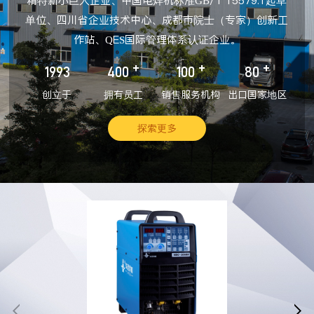
精特新小巨人企业、中国电焊机标准GB/T 15579.1起草
单位、四川省企业技术中心、成都市院士（专家）创新工
作站、QES国际管理体系认证企业。
+
+
+
1993
400
100
80
创立于
拥有员工
销售服务机构
出口国家地区
探索更多

