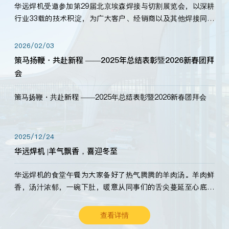
华远焊机受邀参加第29届北京埃森焊接与切割展览会，以深耕
行业33载的技术积淀，为广大客户、经销商以及其他焊接同仁
带来全新的产品展示，诚邀各界嘉宾莅临体验、交流共赢！
2026/02/03
策马扬鞭・共赴新程 ——2025年总结表彰暨2026新春团拜
会
策马扬鞭・共赴新程 ——2025年总结表彰暨2026新春团拜会
2025/12/24
华远焊机 |羊气飘香，喜迎冬至
华远焊机的食堂午餐为大家备好了热气腾腾的羊肉汤。羊肉鲜
香，汤汁浓郁，一碗下肚，暖意从同事们的舌尖蔓延至心底。
愿这份暖意，伴你度过长冬。祝大家冬至安康，温暖常伴！
查看详情