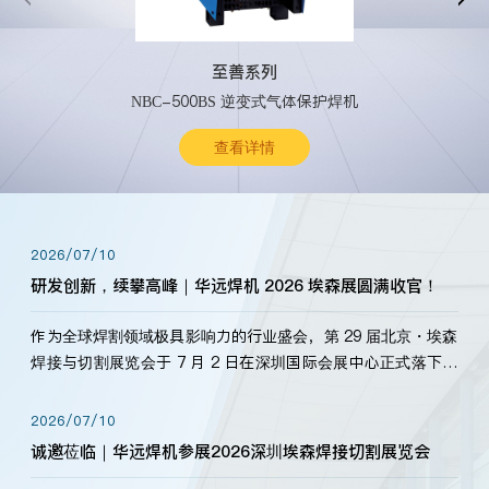
至善系列
NBC-500BS 逆变式气体保护焊机
查看详情
2026/07/10
研发创新，续攀高峰｜华远焊机 2026 埃森展圆满收官！
作为全球焊割领域极具影响力的行业盛会，第 29 届北京・埃森
焊接与切割展览会于 7 月 2 日在深圳国际会展中心正式落下帷
幕。深耕焊割领域33余年，华远焊机始终以“要做就做最好”为
标准，持之以恒研发新产品、新技术。新老客户、行业伙伴、
2026/07/10
海内外客户为目睹公司发布的新产…
诚邀莅临｜华远焊机参展2026深圳埃森焊接切割展览会