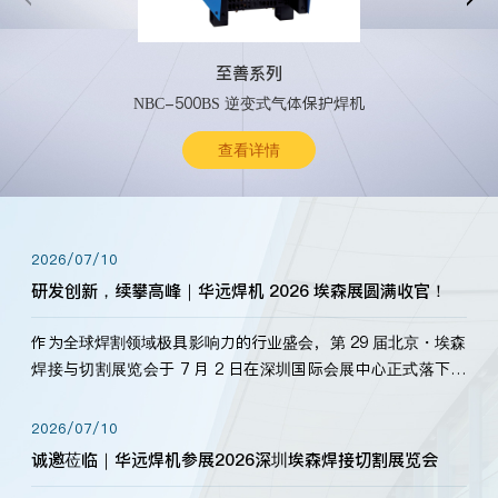
至善系列
NBC-500BS 逆变式气体保护焊机
查看详情
2026/07/10
研发创新，续攀高峰｜华远焊机 2026 埃森展圆满收官！
作为全球焊割领域极具影响力的行业盛会，第 29 届北京・埃森
焊接与切割展览会于 7 月 2 日在深圳国际会展中心正式落下帷
幕。深耕焊割领域33余年，华远焊机始终以“要做就做最好”为
标准，持之以恒研发新产品、新技术。新老客户、行业伙伴、
2026/07/10
海内外客户为目睹公司发布的新产…
诚邀莅临｜华远焊机参展2026深圳埃森焊接切割展览会