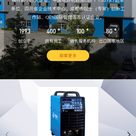
精特新小巨人企业、中国电焊机标准GB/T 15579.1起草
单位、四川省企业技术中心、成都市院士（专家）创新工
作站、QES国际管理体系认证企业。
+
+
+
1993
400
100
80
创立于
拥有员工
销售服务机构
出口国家地区
探索更多

