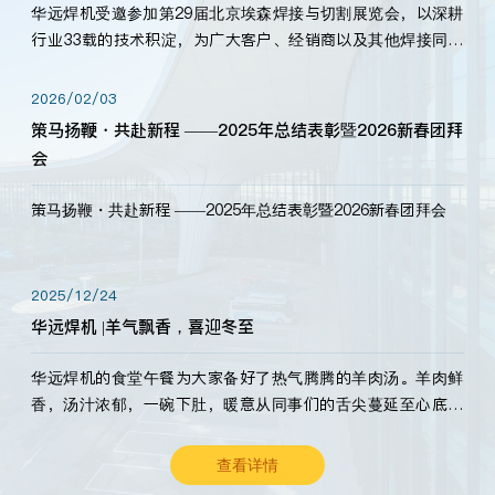
华远焊机受邀参加第29届北京埃森焊接与切割展览会，以深耕
行业33载的技术积淀，为广大客户、经销商以及其他焊接同仁
带来全新的产品展示，诚邀各界嘉宾莅临体验、交流共赢！
2026/02/03
策马扬鞭・共赴新程 ——2025年总结表彰暨2026新春团拜
会
策马扬鞭・共赴新程 ——2025年总结表彰暨2026新春团拜会
2025/12/24
华远焊机 |羊气飘香，喜迎冬至
华远焊机的食堂午餐为大家备好了热气腾腾的羊肉汤。羊肉鲜
香，汤汁浓郁，一碗下肚，暖意从同事们的舌尖蔓延至心底。
愿这份暖意，伴你度过长冬。祝大家冬至安康，温暖常伴！
查看详情