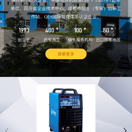
精特新小巨人企业、中国电焊机标准GB/T 15579.1起草
单位、四川省企业技术中心、成都市院士（专家）创新工
作站、QES国际管理体系认证企业。
+
+
+
1993
400
100
80
创立于
拥有员工
销售服务机构
出口国家地区
探索更多

