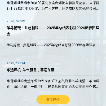
华远焊机受邀参加第29届北京埃森焊接与切割展览会，以深耕
行业33载的技术积淀，为广大客户、经销商以及其他焊接同仁
带来全新的产品展示，诚邀各界嘉宾莅临体验、交流共赢！
2026/02/03
策马扬鞭・共赴新程 ——2025年总结表彰暨2026新春团拜
会
策马扬鞭・共赴新程 ——2025年总结表彰暨2026新春团拜会
2025/12/24
华远焊机 |羊气飘香，喜迎冬至
华远焊机的食堂午餐为大家备好了热气腾腾的羊肉汤。羊肉鲜
香，汤汁浓郁，一碗下肚，暖意从同事们的舌尖蔓延至心底。
愿这份暖意，伴你度过长冬。祝大家冬至安康，温暖常伴！
查看详情