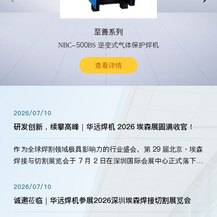
至善系列
NBC-500BS 逆变式气体保护焊机
查看详情
2026/07/10
研发创新，续攀高峰｜华远焊机 2026 埃森展圆满收官！
作为全球焊割领域极具影响力的行业盛会，第 29 届北京・埃森
焊接与切割展览会于 7 月 2 日在深圳国际会展中心正式落下帷
幕。深耕焊割领域33余年，华远焊机始终以“要做就做最好”为
标准，持之以恒研发新产品、新技术。新老客户、行业伙伴、
2026/07/10
海内外客户为目睹公司发布的新产…
诚邀莅临｜华远焊机参展2026深圳埃森焊接切割展览会