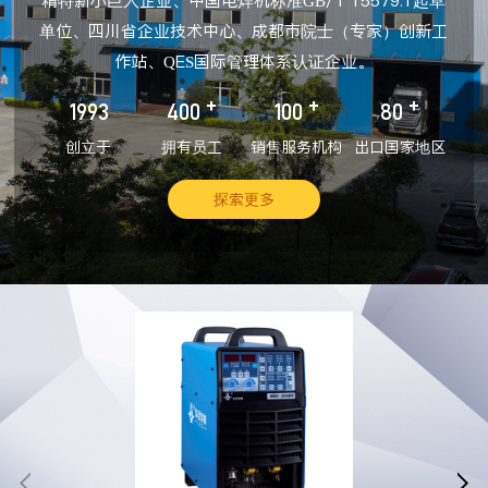
精特新小巨人企业、中国电焊机标准GB/T 15579.1起草
单位、四川省企业技术中心、成都市院士（专家）创新工
作站、QES国际管理体系认证企业。
+
+
+
1993
400
100
80
创立于
拥有员工
销售服务机构
出口国家地区
探索更多

