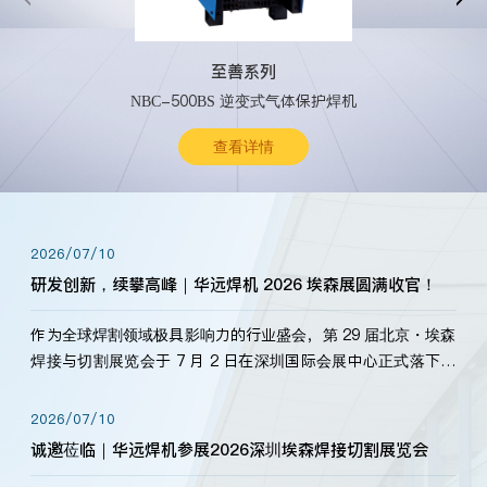
至善系列
NBC-500BS 逆变式气体保护焊机
查看详情
2026/07/10
研发创新，续攀高峰｜华远焊机 2026 埃森展圆满收官！
作为全球焊割领域极具影响力的行业盛会，第 29 届北京・埃森
焊接与切割展览会于 7 月 2 日在深圳国际会展中心正式落下帷
幕。深耕焊割领域33余年，华远焊机始终以“要做就做最好”为
标准，持之以恒研发新产品、新技术。新老客户、行业伙伴、
2026/07/10
海内外客户为目睹公司发布的新产…
诚邀莅临｜华远焊机参展2026深圳埃森焊接切割展览会