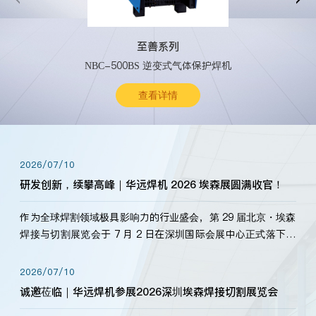
至善系列
NBC-500BS 逆变式气体保护焊机
查看详情
2026/07/10
研发创新，续攀高峰｜华远焊机 2026 埃森展圆满收官！
作为全球焊割领域极具影响力的行业盛会，第 29 届北京・埃森
焊接与切割展览会于 7 月 2 日在深圳国际会展中心正式落下帷
幕。深耕焊割领域33余年，华远焊机始终以“要做就做最好”为
标准，持之以恒研发新产品、新技术。新老客户、行业伙伴、
2026/07/10
海内外客户为目睹公司发布的新产…
诚邀莅临｜华远焊机参展2026深圳埃森焊接切割展览会