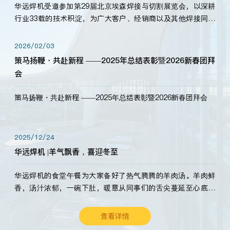
华远焊机受邀参加第29届北京埃森焊接与切割展览会，以深耕
行业33载的技术积淀，为广大客户、经销商以及其他焊接同仁
带来全新的产品展示，诚邀各界嘉宾莅临体验、交流共赢！
2026/02/03
策马扬鞭・共赴新程 ——2025年总结表彰暨2026新春团拜
会
策马扬鞭・共赴新程 ——2025年总结表彰暨2026新春团拜会
2025/12/24
华远焊机 |羊气飘香，喜迎冬至
华远焊机的食堂午餐为大家备好了热气腾腾的羊肉汤。羊肉鲜
香，汤汁浓郁，一碗下肚，暖意从同事们的舌尖蔓延至心底。
愿这份暖意，伴你度过长冬。祝大家冬至安康，温暖常伴！
查看详情