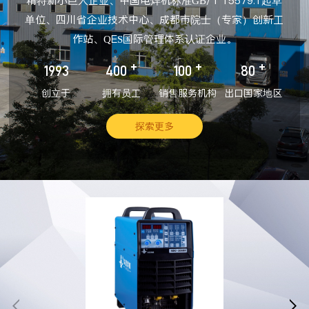
精特新小巨人企业、中国电焊机标准GB/T 15579.1起草
单位、四川省企业技术中心、成都市院士（专家）创新工
作站、QES国际管理体系认证企业。
+
+
+
1993
400
100
80
创立于
拥有员工
销售服务机构
出口国家地区
探索更多

