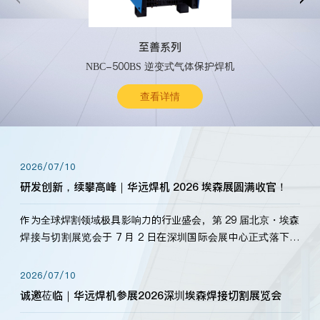
至善系列
NBC-500BS 逆变式气体保护焊机
查看详情
2026/07/10
研发创新，续攀高峰｜华远焊机 2026 埃森展圆满收官！
作为全球焊割领域极具影响力的行业盛会，第 29 届北京・埃森
焊接与切割展览会于 7 月 2 日在深圳国际会展中心正式落下帷
幕。深耕焊割领域33余年，华远焊机始终以“要做就做最好”为
标准，持之以恒研发新产品、新技术。新老客户、行业伙伴、
2026/07/10
海内外客户为目睹公司发布的新产…
诚邀莅临｜华远焊机参展2026深圳埃森焊接切割展览会