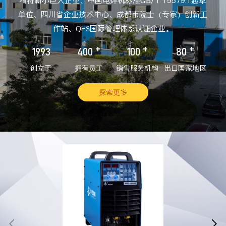
精特新小巨人企业、中国电焊机标准GB/T 15579.1起草
单位、四川省企业技术中心、成都市院士（专家）创新工
作站、QES国际管理体系认证企业。
+
+
+
1993
400
100
80
创立于
拥有员工
销售服务机构
出口国家地区
探索更多

