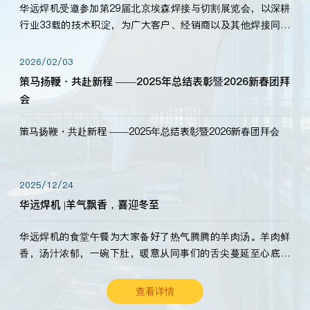
华远焊机受邀参加第29届北京埃森焊接与切割展览会，以深耕
行业33载的技术积淀，为广大客户、经销商以及其他焊接同仁
带来全新的产品展示，诚邀各界嘉宾莅临体验、交流共赢！
2026/02/03
策马扬鞭・共赴新程 ——2025年总结表彰暨2026新春团拜
会
策马扬鞭・共赴新程 ——2025年总结表彰暨2026新春团拜会
2025/12/24
华远焊机 |羊气飘香，喜迎冬至
华远焊机的食堂午餐为大家备好了热气腾腾的羊肉汤。羊肉鲜
香，汤汁浓郁，一碗下肚，暖意从同事们的舌尖蔓延至心底。
愿这份暖意，伴你度过长冬。祝大家冬至安康，温暖常伴！
查看详情