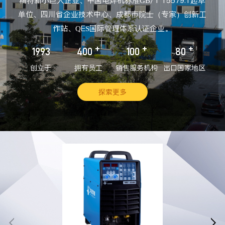
精特新小巨人企业、中国电焊机标准GB/T 15579.1起草
单位、四川省企业技术中心、成都市院士（专家）创新工
作站、QES国际管理体系认证企业。
+
+
+
1993
400
100
80
创立于
拥有员工
销售服务机构
出口国家地区
探索更多

