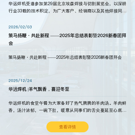
华远焊机受邀参加第29届北京埃森焊接与切割展览会，以深耕
行业33载的技术积淀，为广大客户、经销商以及其他焊接同仁
带来全新的产品展示，诚邀各界嘉宾莅临体验、交流共赢！
2026/02/03
策马扬鞭・共赴新程 ——2025年总结表彰暨2026新春团拜
会
策马扬鞭・共赴新程 ——2025年总结表彰暨2026新春团拜会
2025/12/24
华远焊机 |羊气飘香，喜迎冬至
华远焊机的食堂午餐为大家备好了热气腾腾的羊肉汤。羊肉鲜
香，汤汁浓郁，一碗下肚，暖意从同事们的舌尖蔓延至心底。
愿这份暖意，伴你度过长冬。祝大家冬至安康，温暖常伴！
查看详情