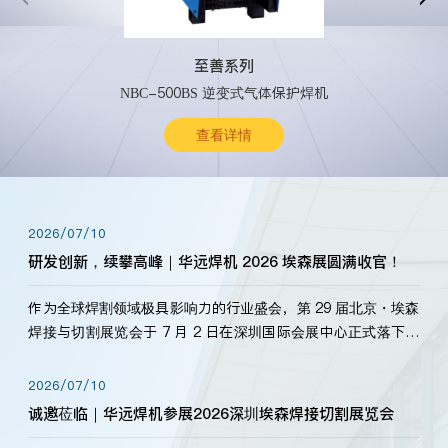
至善系列
NBC-500BS 逆变式气体保护焊机
查看详情
2026/07/10
研发创新，续攀高峰｜华远焊机 2026 埃森展圆满收官！
作为全球焊割领域极具影响力的行业盛会，第 29 届北京・埃森
焊接与切割展览会于 7 月 2 日在深圳国际会展中心正式落下帷
幕。深耕焊割领域33余年，华远焊机始终以“要做就做最好”为
标准，持之以恒研发新产品、新技术。新老客户、行业伙伴、
2026/07/10
海内外客户为目睹公司发布的新产…
诚邀莅临｜华远焊机参展2026深圳埃森焊接切割展览会