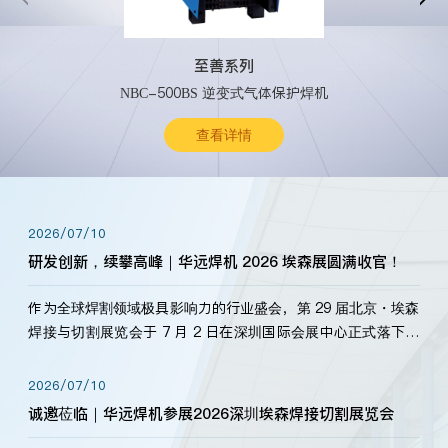
至善系列
NBC-500BS 逆变式气体保护焊机
查看详情
2026/07/10
研发创新，续攀高峰｜华远焊机 2026 埃森展圆满收官！
作为全球焊割领域极具影响力的行业盛会，第 29 届北京・埃森
焊接与切割展览会于 7 月 2 日在深圳国际会展中心正式落下帷
幕。深耕焊割领域33余年，华远焊机始终以“要做就做最好”为
标准，持之以恒研发新产品、新技术。新老客户、行业伙伴、
2026/07/10
海内外客户为目睹公司发布的新产…
诚邀莅临｜华远焊机参展2026深圳埃森焊接切割展览会