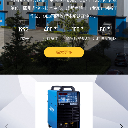
精特新小巨人企业、中国电焊机标准GB/T 15579.1起草
单位、四川省企业技术中心、成都市院士（专家）创新工
作站、QES国际管理体系认证企业。
+
+
+
1993
400
100
80
创立于
拥有员工
销售服务机构
出口国家地区
探索更多

