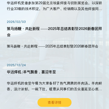
华远焊机受邀参加第29届北京埃森焊接与切割展览会，以深耕
行业33载的技术积淀，为广大客户、经销商以及其他焊接同仁
带来全新的产品展示，诚邀各界嘉宾莅临体验、交流共赢！
2026/02/03
策马扬鞭・共赴新程 ——2025年总结表彰暨2026新春团拜
会
策马扬鞭・共赴新程 ——2025年总结表彰暨2026新春团拜会
2025/12/24
华远焊机 |羊气飘香，喜迎冬至
华远焊机的食堂午餐为大家备好了热气腾腾的羊肉汤。羊肉鲜
香，汤汁浓郁，一碗下肚，暖意从同事们的舌尖蔓延至心底。
愿这份暖意，伴你度过长冬。祝大家冬至安康，温暖常伴！
查看详情