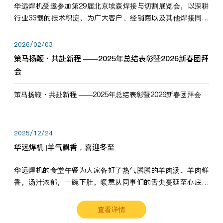
华远焊机受邀参加第29届北京埃森焊接与切割展览会，以深耕
行业33载的技术积淀，为广大客户、经销商以及其他焊接同仁
带来全新的产品展示，诚邀各界嘉宾莅临体验、交流共赢！
2026/02/03
策马扬鞭・共赴新程 ——2025年总结表彰暨2026新春团拜
会
策马扬鞭・共赴新程 ——2025年总结表彰暨2026新春团拜会
2025/12/24
华远焊机 |羊气飘香，喜迎冬至
华远焊机的食堂午餐为大家备好了热气腾腾的羊肉汤。羊肉鲜
香，汤汁浓郁，一碗下肚，暖意从同事们的舌尖蔓延至心底。
愿这份暖意，伴你度过长冬。祝大家冬至安康，温暖常伴！
查看详情