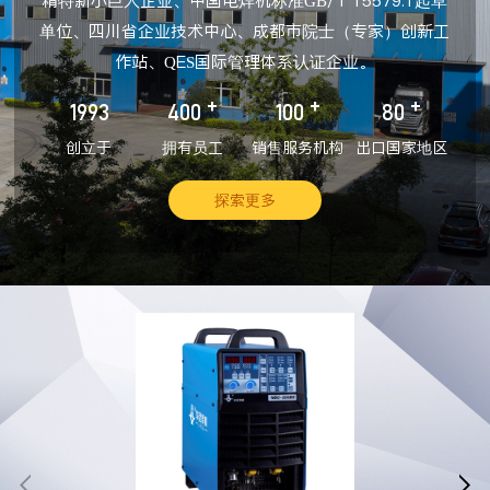
精特新小巨人企业、中国电焊机标准GB/T 15579.1起草
单位、四川省企业技术中心、成都市院士（专家）创新工
作站、QES国际管理体系认证企业。
+
+
+
1993
400
100
80
创立于
拥有员工
销售服务机构
出口国家地区
探索更多

