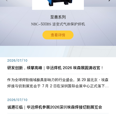
至善系列
NBC-500BS 逆变式气体保护焊机
查看详情
2026/07/10
研发创新，续攀高峰｜华远焊机 2026 埃森展圆满收官！
作为全球焊割领域极具影响力的行业盛会，第 29 届北京・埃森
焊接与切割展览会于 7 月 2 日在深圳国际会展中心正式落下帷
幕。深耕焊割领域33余年，华远焊机始终以“要做就做最好”为
标准，持之以恒研发新产品、新技术。新老客户、行业伙伴、
2026/07/10
海内外客户为目睹公司发布的新产…
诚邀莅临｜华远焊机参展2026深圳埃森焊接切割展览会