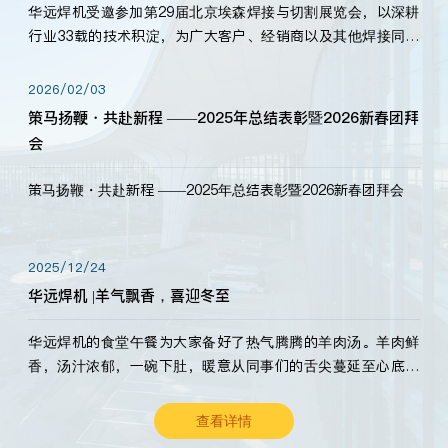
华远焊机受邀参加第29届北京埃森焊接与切割展览会，以深耕
行业33载的技术积淀，为广大客户、经销商以及其他焊接同仁
带来全新的产品展示，诚邀各界嘉宾莅临体验、交流共赢！
2026/02/03
策马扬鞭・共赴新程 ——2025年总结表彰暨2026新春团拜
会
策马扬鞭・共赴新程 ——2025年总结表彰暨2026新春团拜会
2025/12/24
华远焊机 |羊气飘香，喜迎冬至
华远焊机的食堂午餐为大家备好了热气腾腾的羊肉汤。羊肉鲜
香，汤汁浓郁，一碗下肚，暖意从同事们的舌尖蔓延至心底。
愿这份暖意，伴你度过长冬。祝大家冬至安康，温暖常伴！
查看详情