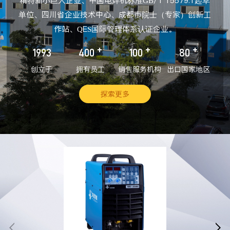
精特新小巨人企业、中国电焊机标准GB/T 15579.1起草
单位、四川省企业技术中心、成都市院士（专家）创新工
作站、QES国际管理体系认证企业。
+
+
+
1993
400
100
80
创立于
拥有员工
销售服务机构
出口国家地区
探索更多

