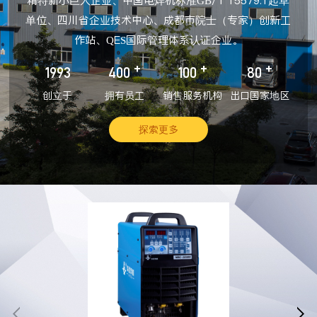
精特新小巨人企业、中国电焊机标准GB/T 15579.1起草
单位、四川省企业技术中心、成都市院士（专家）创新工
作站、QES国际管理体系认证企业。
+
+
+
1993
400
100
80
创立于
拥有员工
销售服务机构
出口国家地区
探索更多

