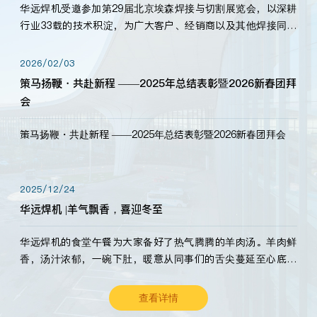
华远焊机受邀参加第29届北京埃森焊接与切割展览会，以深耕
行业33载的技术积淀，为广大客户、经销商以及其他焊接同仁
带来全新的产品展示，诚邀各界嘉宾莅临体验、交流共赢！
2026/02/03
策马扬鞭・共赴新程 ——2025年总结表彰暨2026新春团拜
会
策马扬鞭・共赴新程 ——2025年总结表彰暨2026新春团拜会
2025/12/24
华远焊机 |羊气飘香，喜迎冬至
华远焊机的食堂午餐为大家备好了热气腾腾的羊肉汤。羊肉鲜
香，汤汁浓郁，一碗下肚，暖意从同事们的舌尖蔓延至心底。
愿这份暖意，伴你度过长冬。祝大家冬至安康，温暖常伴！
查看详情