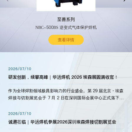
至善系列
NBC-500BS 逆变式气体保护焊机
查看详情
2026/07/10
研发创新，续攀高峰｜华远焊机 2026 埃森展圆满收官！
作为全球焊割领域极具影响力的行业盛会，第 29 届北京・埃森
焊接与切割展览会于 7 月 2 日在深圳国际会展中心正式落下帷
幕。深耕焊割领域33余年，华远焊机始终以“要做就做最好”为
标准，持之以恒研发新产品、新技术。新老客户、行业伙伴、
2026/07/10
海内外客户为目睹公司发布的新产…
诚邀莅临｜华远焊机参展2026深圳埃森焊接切割展览会