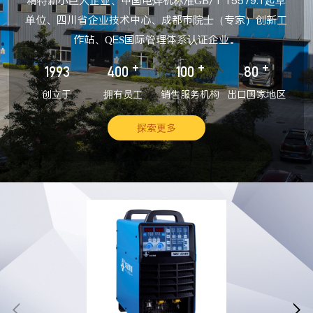
精特新小巨人企业、中国电焊机标准GB/T 15579.1起草
单位、四川省企业技术中心、成都市院士（专家）创新工
作站、QES国际管理体系认证企业。
+
+
+
1993
400
100
80
创立于
拥有员工
销售服务机构
出口国家地区
探索更多

