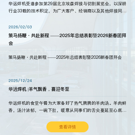
华远焊机受邀参加第29届北京埃森焊接与切割展览会，以深耕
行业33载的技术积淀，为广大客户、经销商以及其他焊接同仁
带来全新的产品展示，诚邀各界嘉宾莅临体验、交流共赢！
2026/02/03
策马扬鞭・共赴新程 ——2025年总结表彰暨2026新春团拜
会
策马扬鞭・共赴新程 ——2025年总结表彰暨2026新春团拜会
2025/12/24
华远焊机 |羊气飘香，喜迎冬至
华远焊机的食堂午餐为大家备好了热气腾腾的羊肉汤。羊肉鲜
香，汤汁浓郁，一碗下肚，暖意从同事们的舌尖蔓延至心底。
愿这份暖意，伴你度过长冬。祝大家冬至安康，温暖常伴！
查看详情