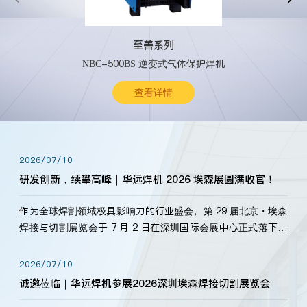
至善系列
NBC-500BS 逆变式气体保护焊机
查看详情
2026/07/10
研发创新，续攀高峰｜华远焊机 2026 埃森展圆满收官！
作为全球焊割领域极具影响力的行业盛会，第 29 届北京・埃森
焊接与切割展览会于 7 月 2 日在深圳国际会展中心正式落下帷
幕。深耕焊割领域33余年，华远焊机始终以“要做就做最好”为
标准，持之以恒研发新产品、新技术。新老客户、行业伙伴、
2026/07/10
海内外客户为目睹公司发布的新产…
诚邀莅临｜华远焊机参展2026深圳埃森焊接切割展览会