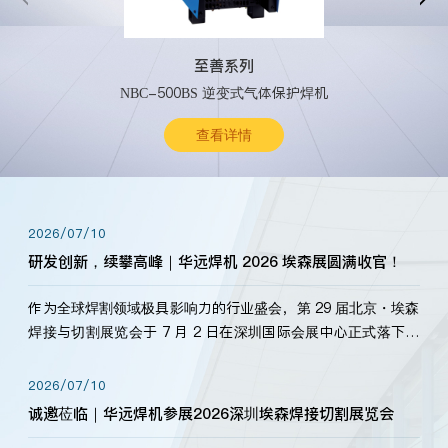
至善系列
NBC-500BS 逆变式气体保护焊机
查看详情
2026/07/10
研发创新，续攀高峰｜华远焊机 2026 埃森展圆满收官！
作为全球焊割领域极具影响力的行业盛会，第 29 届北京・埃森
焊接与切割展览会于 7 月 2 日在深圳国际会展中心正式落下帷
幕。深耕焊割领域33余年，华远焊机始终以“要做就做最好”为
标准，持之以恒研发新产品、新技术。新老客户、行业伙伴、
2026/07/10
海内外客户为目睹公司发布的新产…
诚邀莅临｜华远焊机参展2026深圳埃森焊接切割展览会