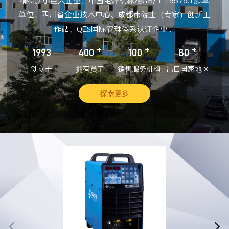
精特新小巨人企业、中国电焊机标准GB/T 15579.1起草
单位、四川省企业技术中心、成都市院士（专家）创新工
作站、QES国际管理体系认证企业。
+
+
+
1993
400
100
80
创立于
拥有员工
销售服务机构
出口国家地区
探索更多

