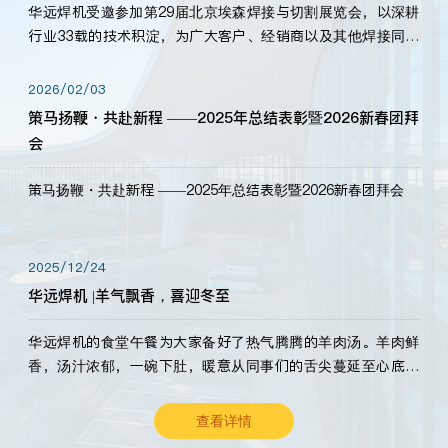
华远焊机受邀参加第29届北京埃森焊接与切割展览会，以深耕
行业33载的技术积淀，为广大客户、经销商以及其他焊接同仁
带来全新的产品展示，诚邀各界嘉宾莅临体验、交流共赢！
2026/02/03
策马扬鞭・共赴新程 ——2025年总结表彰暨2026新春团拜
会
策马扬鞭・共赴新程 ——2025年总结表彰暨2026新春团拜会
2025/12/24
华远焊机 |羊气飘香，喜迎冬至
华远焊机的食堂午餐为大家备好了热气腾腾的羊肉汤。羊肉鲜
香，汤汁浓郁，一碗下肚，暖意从同事们的舌尖蔓延至心底。
愿这份暖意，伴你度过长冬。祝大家冬至安康，温暖常伴！
查看详情