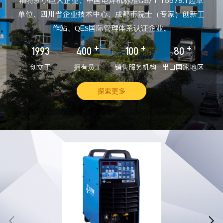
精特新小巨人企业、中国电焊机标准GB/T 15579.1起草
单位、四川省企业技术中心、成都市院士（专家）创新工
作站、QES国际管理体系认证企业。
+
+
+
1993
400
100
80
创立于
拥有员工
销售服务机构
出口国家地区
探索更多

