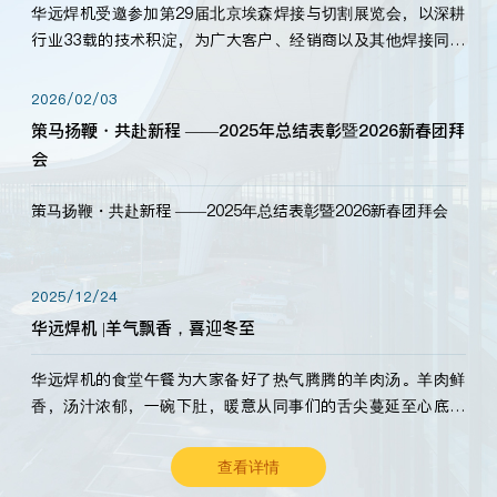
华远焊机受邀参加第29届北京埃森焊接与切割展览会，以深耕
行业33载的技术积淀，为广大客户、经销商以及其他焊接同仁
带来全新的产品展示，诚邀各界嘉宾莅临体验、交流共赢！
2026/02/03
策马扬鞭・共赴新程 ——2025年总结表彰暨2026新春团拜
会
策马扬鞭・共赴新程 ——2025年总结表彰暨2026新春团拜会
2025/12/24
华远焊机 |羊气飘香，喜迎冬至
华远焊机的食堂午餐为大家备好了热气腾腾的羊肉汤。羊肉鲜
香，汤汁浓郁，一碗下肚，暖意从同事们的舌尖蔓延至心底。
愿这份暖意，伴你度过长冬。祝大家冬至安康，温暖常伴！
查看详情