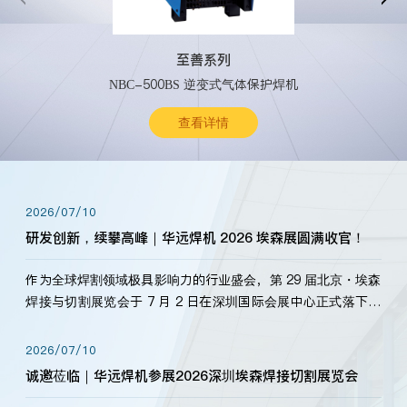
至善系列
NBC-500BS 逆变式气体保护焊机
查看详情
2026/07/10
研发创新，续攀高峰｜华远焊机 2026 埃森展圆满收官！
作为全球焊割领域极具影响力的行业盛会，第 29 届北京・埃森
焊接与切割展览会于 7 月 2 日在深圳国际会展中心正式落下帷
幕。深耕焊割领域33余年，华远焊机始终以“要做就做最好”为
标准，持之以恒研发新产品、新技术。新老客户、行业伙伴、
2026/07/10
海内外客户为目睹公司发布的新产…
诚邀莅临｜华远焊机参展2026深圳埃森焊接切割展览会