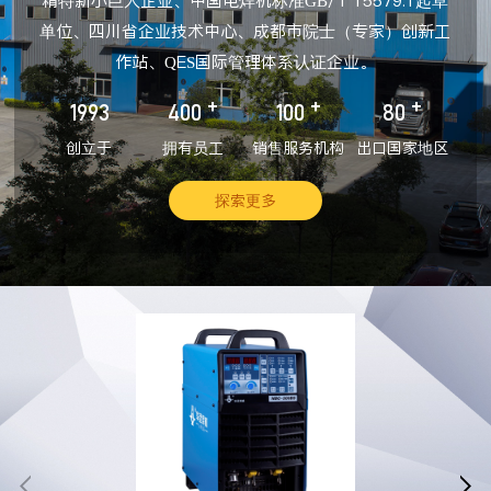
精特新小巨人企业、中国电焊机标准GB/T 15579.1起草
单位、四川省企业技术中心、成都市院士（专家）创新工
作站、QES国际管理体系认证企业。
+
+
+
1993
400
100
80
创立于
拥有员工
销售服务机构
出口国家地区
探索更多

