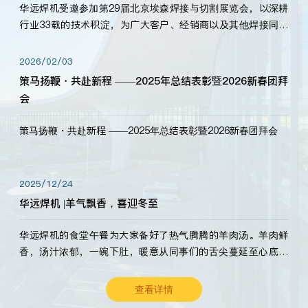
华远焊机受邀参加第29届北京埃森焊接与切割展览会，以深耕
行业33载的技术积淀，为广大客户、经销商以及其他焊接同仁
带来全新的产品展示，诚邀各界嘉宾莅临体验、交流共赢！
2026/02/03
策马扬鞭・共赴新程 ——2025年总结表彰暨2026新春团拜
会
策马扬鞭・共赴新程 ——2025年总结表彰暨2026新春团拜会
2025/12/24
华远焊机 |羊气飘香，喜迎冬至
华远焊机的食堂午餐为大家备好了热气腾腾的羊肉汤。羊肉鲜
香，汤汁浓郁，一碗下肚，暖意从同事们的舌尖蔓延至心底。
愿这份暖意，伴你度过长冬。祝大家冬至安康，温暖常伴！
查看详情