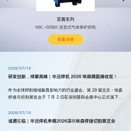
至善系列
NBC-500BS 逆变式气体保护焊机
查看详情
2026/07/10
研发创新，续攀高峰｜华远焊机 2026 埃森展圆满收官！
作为全球焊割领域极具影响力的行业盛会，第 29 届北京・埃森
焊接与切割展览会于 7 月 2 日在深圳国际会展中心正式落下帷
幕。深耕焊割领域33余年，华远焊机始终以“要做就做最好”为
标准，持之以恒研发新产品、新技术。新老客户、行业伙伴、
2026/07/10
海内外客户为目睹公司发布的新产…
诚邀莅临｜华远焊机参展2026深圳埃森焊接切割展览会