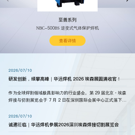
至善系列
NBC-500BS 逆变式气体保护焊机
查看详情
2026/07/10
研发创新，续攀高峰｜华远焊机 2026 埃森展圆满收官！
作为全球焊割领域极具影响力的行业盛会，第 29 届北京・埃森
焊接与切割展览会于 7 月 2 日在深圳国际会展中心正式落下帷
幕。深耕焊割领域33余年，华远焊机始终以“要做就做最好”为
标准，持之以恒研发新产品、新技术。新老客户、行业伙伴、
2026/07/10
海内外客户为目睹公司发布的新产…
诚邀莅临｜华远焊机参展2026深圳埃森焊接切割展览会