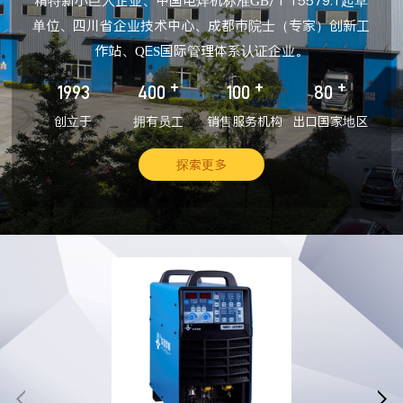
精特新小巨人企业、中国电焊机标准GB/T 15579.1起草
单位、四川省企业技术中心、成都市院士（专家）创新工
作站、QES国际管理体系认证企业。
+
+
+
1993
400
100
80
创立于
拥有员工
销售服务机构
出口国家地区
探索更多

