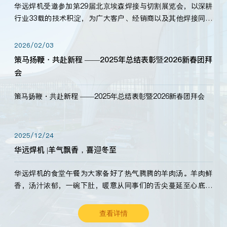
华远焊机受邀参加第29届北京埃森焊接与切割展览会，以深耕
行业33载的技术积淀，为广大客户、经销商以及其他焊接同仁
带来全新的产品展示，诚邀各界嘉宾莅临体验、交流共赢！
2026/02/03
策马扬鞭・共赴新程 ——2025年总结表彰暨2026新春团拜
会
策马扬鞭・共赴新程 ——2025年总结表彰暨2026新春团拜会
2025/12/24
华远焊机 |羊气飘香，喜迎冬至
华远焊机的食堂午餐为大家备好了热气腾腾的羊肉汤。羊肉鲜
香，汤汁浓郁，一碗下肚，暖意从同事们的舌尖蔓延至心底。
愿这份暖意，伴你度过长冬。祝大家冬至安康，温暖常伴！
查看详情